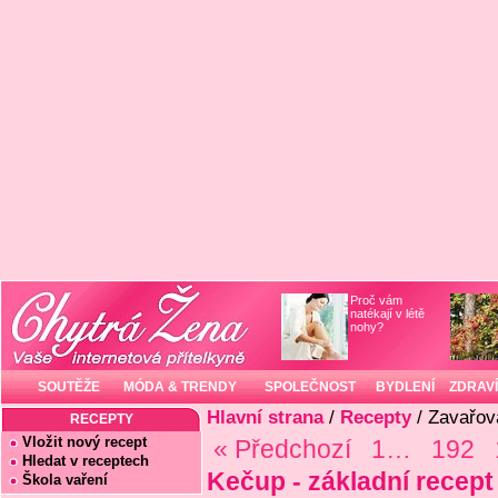
Proč vám
natékají v létě
nohy?
SOUTĚŽE
MÓDA & TRENDY
SPOLEČNOST
BYDLENÍ
ZDRAVÍ
Hlavní strana
/
Recepty
/ Zavařov
RECEPTY
Vložit nový recept
« Předchozí
1…
192
Hledat v receptech
Kečup - základní recept
Škola vaření