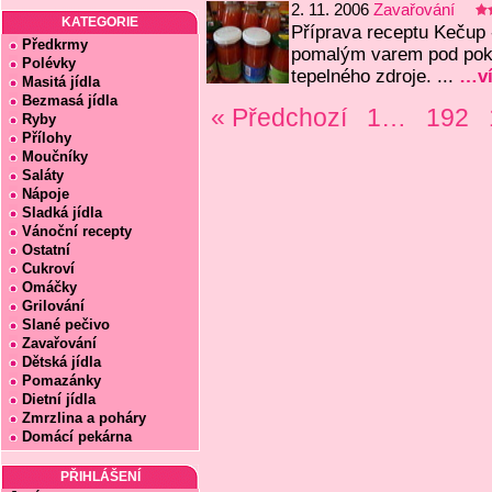
2. 11. 2006
Zavařování
KATEGORIE
Příprava receptu Kečup 
Předkrmy
pomalým varem pod pokl
Polévky
tepelného zdroje. ...
…ví
Masitá jídla
Bezmasá jídla
« Předchozí
1…
192
Ryby
Přílohy
Moučníky
Saláty
Nápoje
Sladká jídla
Vánoční recepty
Ostatní
Cukroví
Omáčky
Grilování
Slané pečivo
Zavařování
Dětská jídla
Pomazánky
Dietní jídla
Zmrzlina a poháry
Domácí pekárna
PŘIHLÁŠENÍ