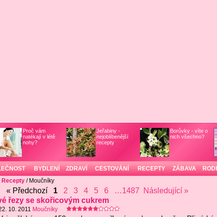
Proč vám
Jeřabiny -
Borůvky - víte o
natékají v létě
nejoblíbenější
nich všechno?
nohy?
recepty
LEČNOST
BYDLENÍ
ZDRAVÍ
CESTOVÁNÍ
RECEPTY
ZÁBAVA
ROD
/
Recepty
/ Moučníky
« Předchozí
1
2
3
4
5
6
…1487
Následující »
é řezy se skořicovým cukrem
22. 10. 2011
Moučníky