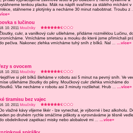
vytáhneme tenkou placku. Mák na náplň svaříme za stálého míchání v
mléce, stáhneme z plotýnky a necháme 30 minut nabobtnat. Troubu z ..
více»
bovka s lučinou
18. 10. 2011
Moučníky
Žloutky, cukr, a vanilkový cukr ušleháme, přidáme rozměklou Lučinu, d
promícháme. Vmícháme smetanu a mouku do které jsme přimíchali pr
do pečiva. Nakonec zlehka vmícháme tuhý sníh z bílků. Nal ...
…více»
řezy s ovocem
18. 10. 2011
Moučníky
Nejdříve si pět bílků šleháme v robotu asi 5 minut na pevný sníh. Ve ved
míse ušleháme žloutky do pěny. Moučkový cukr zlehka vmícháme do
žloutků. Vše necháme v robotu asi 3 minuty rozšlehat. Hrub ...
…více»
ké tiramisu bez vajec
16. 10. 2011
Moučníky
Do vlažné kávy vlijeme likér - lze vynechat, je výborné i bez alkoholu. D
jeden po druhém rychle smáčíme piškoty a vyrovnáváme je těsně vedl
do obdelníkové zapékací misky nebo alobalové mi ...
…více»
ozinkové spirálky