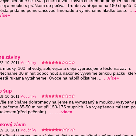
Vejce šleháme se 150 g cukru a vanilkovým cukrem do pěny. Přimíchá
olej a mouku s práškem do pečiva. Troubu zahřejeme na 180 stupňů. 
těsta přidáme pomerančovou limonádu a vymícháme hladké těsto. ...
více»
né záviny
22. 10. 2011
Moučníky
Z mouky, 100 ml vody, soli, vejce a oleje vypracujeme těsto na závin.
Necháme 30 minut odpočinout a nakonec vyválíme tenkou placku, kter
ještě rukama vytáhneme. Ovoce na náplň očistíme. ...
…více»
p šup
19. 10. 2011
Moučníky
Vše smícháme dohromady,nalijeme na vymazaný a moukou vysypaný 
a pečeme 35-50 minut při 150-175 stupnich. Na vylepšenou můžem po
kokosem(před pečením) ... ...
…více»
akový závin
19. 10. 2011
Moučníky
Z přísad vypracujeme závinové těsto a po odležení z něho vyválíme a