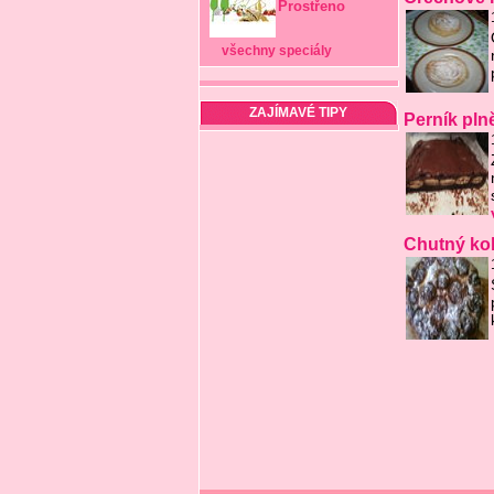
Prostřeno
všechny speciály
ZAJÍMAVÉ TIPY
Perník pln
Chutný ko