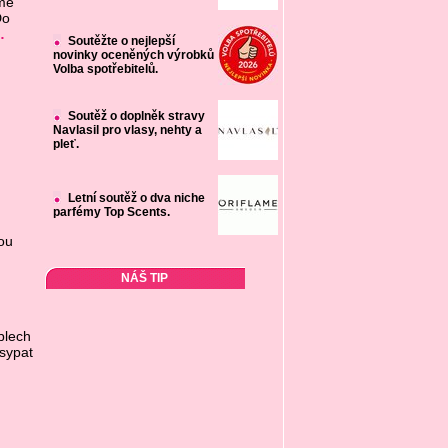
me
Do
…
Soutěžte o nejlepší
novinky oceněných výrobků
Volba spotřebitelů.
Soutěž o doplněk stravy
Navlasil pro vlasy, nehty a
pleť.
Letní soutěž o dva niche
parfémy Top Scents.
ou
NÁŠ TIP
plech
sypat