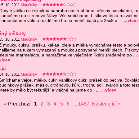
15. 10. 2011
Moučníky
Omyté jablka i se slupkou nahrubo nastrouháme, ořechy nasekáme, ro
namočíme do citronové šťávy. Vše smícháme. Lístkové těsto rozválíme
pomoučeném vále a rozdělíme ho na menší části asi 25x9 c ...
…více»
ěný piškoty
15. 10. 2011
Moučníky
Z mouky, cukru, prášku, kakaa, oleje a mléka vymícháme těsto a polov
nalijeme na tukem vymazaný a moukou posypaný menší plech. Piškoty
slepíme marmeládou a namačíme ve vaječném likéru zředěném tro ...
více»
láč
14. 10. 2011
Moučníky
Smícháme vejce, mléko, cukr, vanilkový cukr, prášek do pečiva, čokolá
pudinkový prášek, máslo, citrónovou kůru, trochu soli, tvaroh a toto těst
které by mělo být tekutější a vláčné nalijeme do . ...
…více»
« Předchozí
1
2
3
4
5
6
…1487
Následující »