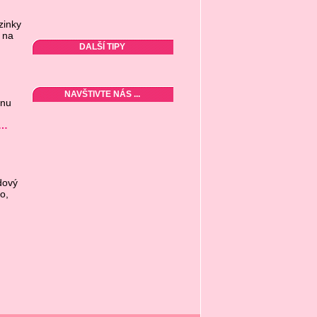
zinky
 na
DALŠÍ TIPY
NAVŠTIVTE NÁS ...
inu
…
dový
o,