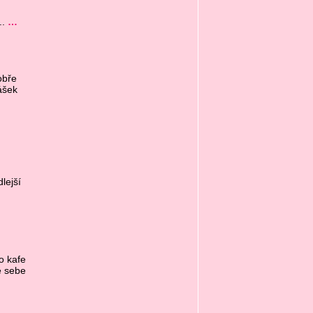
.
…
obře
ášek
lejší
o kafe
e sebe