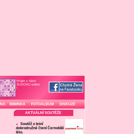
Hrajte s námi
SUDOKU online
!
INA
MIMINKA
FOTOALBUM
DISKUZE
AKTUÁLNÍ SOUTĚŽE
Soutěž o letní
dobrodružné čtení Černobílé
léto.