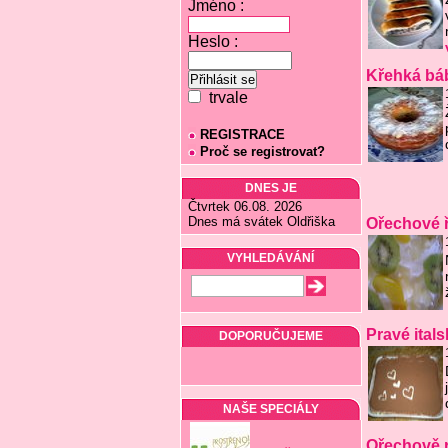
Jméno :
Heslo :
Křehká bá
trvale
REGISTRACE
Proč se registrovat?
DNES JE
Čtvrtek 06.08. 2026
Dnes má svátek Oldřiška
Ořechové 
VYHLEDÁVÁNÍ
Pravé itals
DOPORUČUJEME
NAŠE SPECIÁLY
Ořechově r