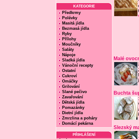
KATEGORIE
Předkrmy
Polévky
Masitá jídla
Bezmasá jídla
Ryby
Přílohy
Moučníky
Saláty
Nápoje
Malé ovoc
Sladká jídla
Vánoční recepty
Ostatní
Cukroví
Omáčky
Grilování
Slané pečivo
Buchta šu
Zavařování
Dětská jídla
Pomazánky
Dietní jídla
Zmrzlina a poháry
Domácí pekárna
Slezský m
PŘIHLÁŠENÍ