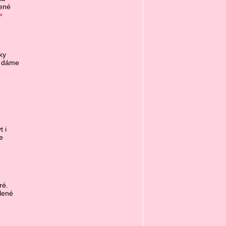
jené
»
ky
y dáme
 i
e
ré.
lené