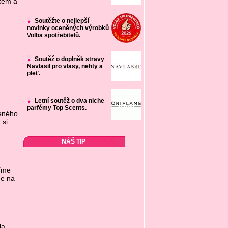
škem a
Soutěžte o nejlepší
novinky oceněných výrobků
Volba spotřebitelů.
Soutěž o doplněk stravy
Navlasil pro vlasy, nehty a
pleť.
Letní soutěž o dva niche
parfémy Top Scents.
ženého
 si
NÁŠ TIP
říme
me na
Na