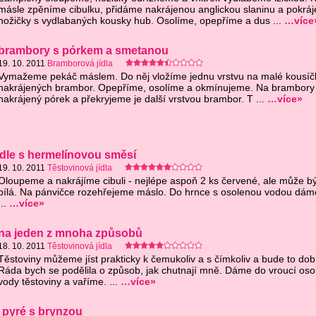
másle zpěníme cibulku, přidáme nakrájenou anglickou slaninu a pokrá
nožičky s vydlabaných kousky hub. Osolíme, opepříme a dus ...
…více
brambory s pórkem a smetanou
19. 10. 2011
Bramborová jídla
Vymažeme pekáč máslem. Do něj vložíme jednu vrstvu na malé kousíč
nakrájených brambor. Opepříme, osolíme a okmínujeme. Na brambor
nakrájený pórek a překryjeme je další vrstvou brambor. T ...
…více»
dle s hermelínovou směsí
19. 10. 2011
Těstovinová jídla
Oloupeme a nakrájíme cibuli - nejlépe aspoň 2 ks červené, ale může být
bílá. Na pánvičce rozehřejeme máslo. Do hrnce s osolenou vodou dám
...
…více»
 na jeden z mnoha způsobů
18. 10. 2011
Těstovinová jídla
Těstoviny můžeme jíst prakticky k čemukoliv a s čímkoliv a bude to dob
Ráda bych se podělila o způsob, jak chutnají mně. Dáme do vroucí oso
vody těstoviny a vaříme. ...
…více»
 pyré s brynzou