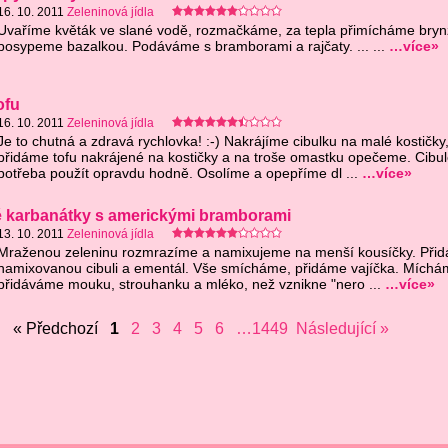
16. 10. 2011
Zeleninová jídla
Uvaříme květák ve slané vodě, rozmačkáme, za tepla přimícháme bryn
posypeme bazalkou. Podáváme s bramborami a rajčaty. ... ...
…více»
ofu
16. 10. 2011
Zeleninová jídla
Je to chutná a zdravá rychlovka! :-) Nakrájíme cibulku na malé kostičky
přidáme tofu nakrájené na kostičky a na troše omastku opečeme. Cibul
potřeba použít opravdu hodně. Osolíme a opepříme dl ...
…více»
é karbanátky s americkými bramborami
13. 10. 2011
Zeleninová jídla
Mraženou zeleninu rozmrazíme a namixujeme na menší kousíčky. Při
namixovanou cibuli a ementál. Vše smícháme, přidáme vajíčka. Míchá
přidáváme mouku, strouhanku a mléko, než vznikne "nero ...
…více»
« Předchozí
1
2
3
4
5
6
…1449
Následující »