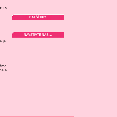
zu a
DALŠÍ TIPY
NAVŠTIVTE NÁS ...
,
e je
dáme
me a