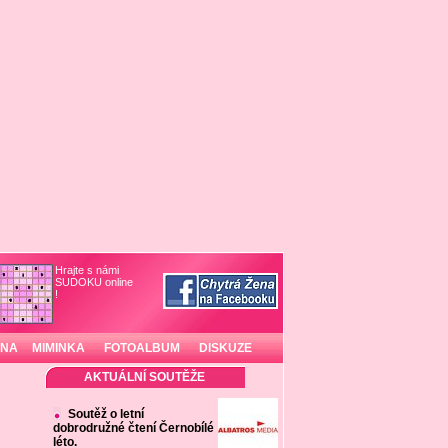
Hrajte s námi
SUDOKU online
!
INA
MIMINKA
FOTOALBUM
DISKUZE
AKTUÁLNÍ SOUTĚŽE
Soutěž o letní
dobrodružné čtení Černobílé
léto.