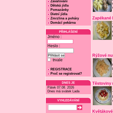
Zavařování
Dětská jídla
Pomazánky
Dietní jídla
Zapékané 
Zmrzlina a poháry
Domácí pekárna
PŘIHLÁŠENÍ
Jméno :
Heslo :
Rýžové nu
trvale
REGISTRACE
Proč se registrovat?
DNES JE
Těstoviny
Pátek 07.08. 2026
Dnes má svátek Lada
VYHLEDÁVÁNÍ
Květákové