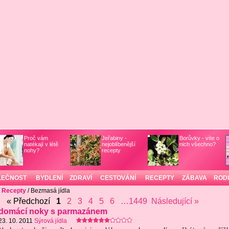
Proč vám
Jeřabiny -
Borůvky - víte o
natékají v létě
nejoblíbenější
nich všechno?
nohy?
recepty
LEČNOST
BYDLENÍ
ZDRAVÍ
CESTOVÁNÍ
RECEPTY
ZÁBAVA
ROD
/
Recepty
/ Bezmasá jídla
« Předchozí
1
2
3
4
5
6
…1449
Následující »
domácí noky s parmazánem
23. 10. 2011
Sýrová jídla