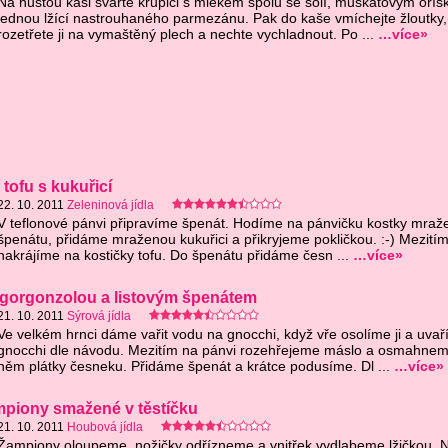
Na hustou kaši svařte krupici s mlékem spolu se solí, muškátovým oří
jednou lžící nastrouhaného parmezánu. Pak do kaše vmíchejte žloutky,
rozetřete ji na vymaštěný plech a nechte vychladnout. Po ...
…více»
tofu s kukuřicí
22. 10. 2011
Zeleninová jídla
V teflonové pánvi připravíme špenát. Hodíme na pánvičku kostky mra
špenátu, přidáme mraženou kukuřici a přikryjeme pokličkou. :-) Mezitím
nakrájíme na kostičky tofu. Do špenátu přidáme česn ...
…více»
 gorgonzolou a listovým špenátem
21. 10. 2011
Sýrová jídla
Ve velkém hrnci dáme vařit vodu na gnocchi, když vře osolíme ji a uva
gnocchi dle návodu. Mezitím na pánvi rozehřejeme máslo a osmahne
něm plátky česneku. Přidáme špenát a krátce podusíme. Dl ...
…více»
piony smažené v těstíčku
21. 10. 2011
Houbová jídla
Žampiony oloupeme, nožičky odřízneme a vnitřek vydlabeme lžičkou. 