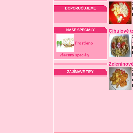
DOPORUČUJEME
NAŠE SPECIÁLY
Cibulové t
Prostřeno
všechny speciály
Zeleninov
ZAJÍMAVÉ TIPY