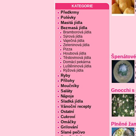
KATEGORIE
Předkrmy
Polévky
Masitá jídla
Bezmasá jídla
Bramborová jídla
Sýrová jídla
Vaječná jídla
Zeleninová jídla
Pizza
Houbová jídla
Špenátové 
Těstovinová jídla
Domácí pekárna
Luštěninová jídla
Rýžová jídla
Ryby
Přílohy
Moučníky
Gnocchi s
Saláty
Nápoje
Sladká jídla
Vánoční recepty
Ostatní
Cukroví
Omáčky
Plněné žam
Grilování
Slané pečivo