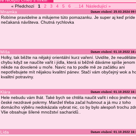
e receptu Chléb s mrkví
« Předchozí
1
2
3
4
5
6
…14
Následující »
Mnamka
Datum vložení: 25.03.2024 09
Robíme pravidelne a milujeme túto pomazanku. Je super aj keď príde
nečakaná návšteva. Chutná rychlovka
Míša
Datum vložení: 01.10.2022 16
Holky, tak běžte na nějaký orientální kurz vaření. Uvidíte, že neuděláte
chybu když se naučíte vařit i jídla, která si běžně dáváme spíše jenom
někde na dovolené u moře. Navíc na to podle mě ze začátku ani
nepotřebujete mít nějakou kvalitní pánev. Stačí vám obyčejný wok a 
kvalitní potraviny.
Klára
Datum vložení: 01.10.2022 16
Hele nebudu vám lhát. Také bych se chtěla naučit vařit i něco jiného n
české nezdravé pokrmy. Manžel třeba začal hubnout a já mu z toho
domácího výběru nedokázala vybrat nic, co by bylo alespoň trochu zd
Vše obsahuje šílené množství sacharidů..
Lída
Datum vložení: 01.10.2022 16