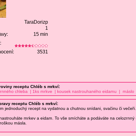
TaraDorizp
1
avy:
15 min
:
ocení:
3531
roviny receptu Chléb s mrkví:
ozrnného chleba | 1ks mrkve | kousek nastrouhaného eidamu | máslo
pravy receptu Chléb s mrkví:
m jednoduchý recept na vydatnou a chutnou snídani, svačinu či večeři.
 nastrouháte mrkev a eidam. To vše smícháte a podáváte na celozrnný 
roškou másla.