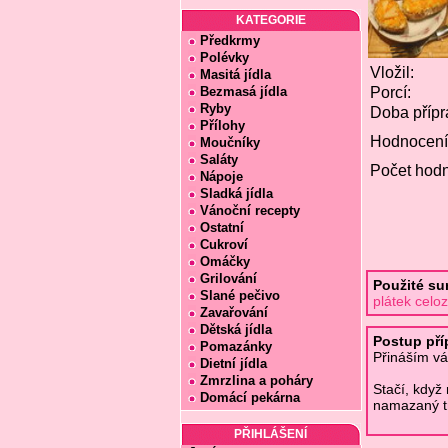
KATEGORIE
Předkrmy
Polévky
Vložil:
Masitá jídla
Bezmasá jídla
Porcí:
Ryby
Doba přípr
Přílohy
Hodnocení
Moučníky
Saláty
Počet hodn
Nápoje
Sladká jídla
Vánoční recepty
Ostatní
Cukroví
Omáčky
Grilování
Použité su
Slané pečivo
plátek cel
Zavařování
Dětská jídla
Postup pří
Pomazánky
Přináším vá
Dietní jídla
Zmrzlina a poháry
Stačí, když
Domácí pekárna
namazaný t
PŘIHLÁŠENÍ