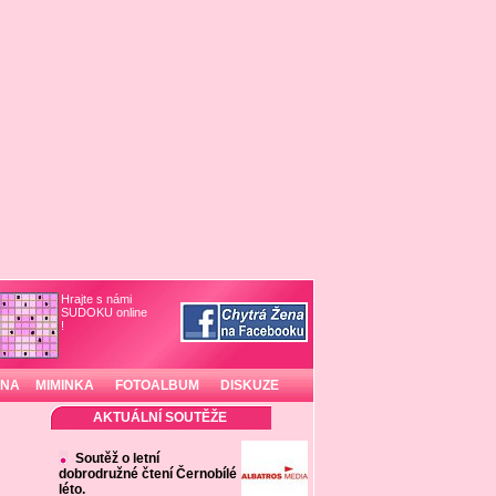
Hrajte s námi
SUDOKU online
!
INA
MIMINKA
FOTOALBUM
DISKUZE
AKTUÁLNÍ SOUTĚŽE
Soutěž o letní
dobrodružné čtení Černobílé
léto.