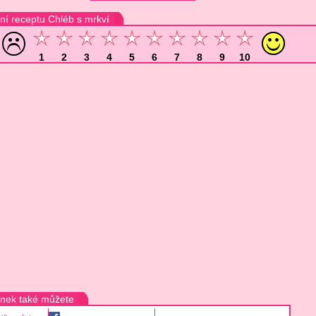
í receptu Chléb s mrkví
1
2
3
4
5
6
7
8
9
10
ánek také můžete