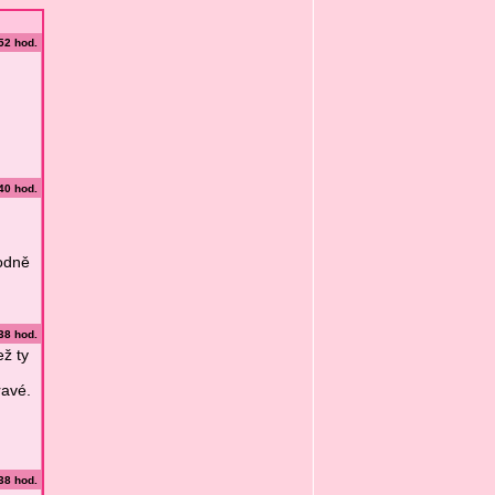
:52 hod.
:40 hod.
hodně
:38 hod.
ež ty
ravé.
:38 hod.