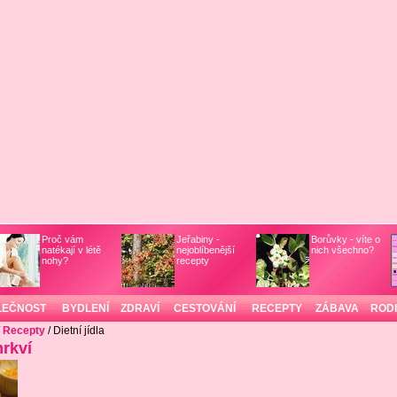
Proč vám
Jeřabiny -
Borůvky - víte o
natékají v létě
nejoblíbenější
nich všechno?
nohy?
recepty
LEČNOST
BYDLENÍ
ZDRAVÍ
CESTOVÁNÍ
RECEPTY
ZÁBAVA
ROD
/
Recepty
/ Dietní jídla
rkví