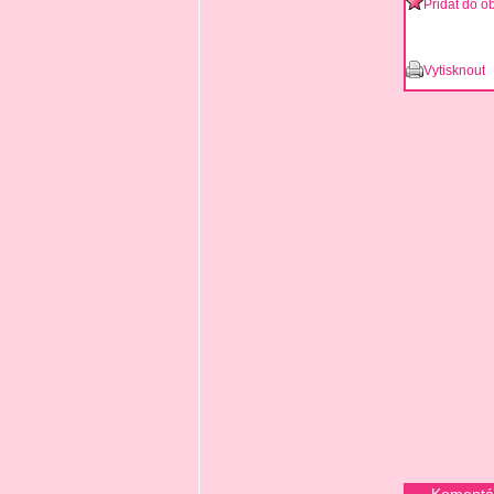
Přidat do o
Vytisknout