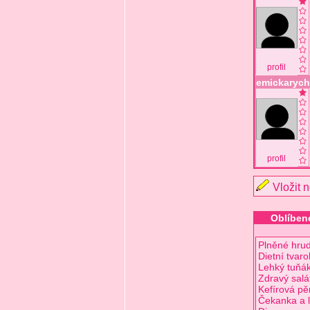
profil
emickarych
profil
Vložit 
Oblíbené
Plněné hrud
Dietní tvar
Lehký tuňák
Zdravý salá
Kefírová pě
Čekanka a l