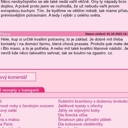
Něco neobyčejného se ale také nedá vařit věčně. Ony ty nápady brzo
dojdou. A právě proto jsem se rozhodla, že už nebudu vařit jenom
evropskou kuchyni. Tím, že bydlíme ve větším městě, tak máme příst
prémiovějším potravinám. A tedy i výběr z celého světa.
Petra
Datum vložení: 01.10.2022 16
Hele, kup si určitě kvalitní potraviny, to je základ. Je dobré mít třeba
kontakty i na domácí farmu, která chová prasata. Protože pak máte de
i BIo maso, a to je potřeba. A nebo mít také kvalitní titanové nádobí. Jes
nevíš kde něco takového sehnat, tak se koukni na zgastro .cz.
nový komentář
 recepty v kategorii
í
Sváteční brambory s dušenou brokolic
ohové noky s čerstvým ovocem
Jablkové toasty s ořechy
ový salát
Jáhly se sójovými boby
t
Dia linecká očka
na s mátou
Šmakoun jako přírodní plátek
a Paris
Dia kokosové obdélníčky