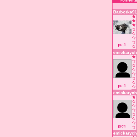
Komentář
Barborka91
profil
emickarych
profil
emickarych
profil
emickarych