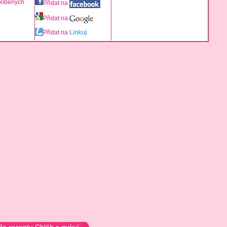
blíbených
Přidat na
Přidat na
Přidat na
Linkuj