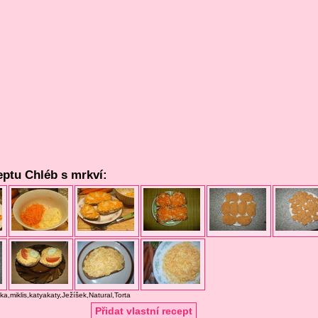
eptu Chléb s mrkví:
nka,miklis,katyakaty,Ježíšek,Natural,Torta
Přidat vlastní recept