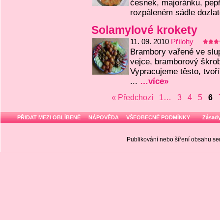
česnek, majoránku, pepř
rozpáleném sádle dozlat
Solamylové krokety
11. 09. 2010
Přílohy
Brambory vařené ve slu
vejce, bramborový škrob
Vypracujeme těsto, tvoř
...
…více»
« Předchozí
1…
3
4
5
6
PŘIDAT MEZI OBLÍBENÉ
NÁPOVĚDA
VŠEOBECNÉ PODMÍNKY
Zásady
Publikování nebo šíření obsahu 