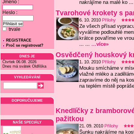
Jméno :
nakrájíme na malé ko ...
Tvarohové krokety s p
Heslo :
6. 10. 2010
Přílohy
Ze všech přísad vyprac
trvale
vyválíme podlouhlé men
krátce povaříme ve vro
REGISTRACE
... ...
…více»
Proč se registrovat?
Osvědčený houskový kn
DNES JE
Čtvrtek 06.08. 2026
1. 10. 2010
Přílohy
Dnes má svátek Oldřiška
Mouku smícháme v míse 
vlažné mléko a zaděláme
VYHLEDÁVÁNÍ
zapravíme do něj na ko
na teplém místě popráše 
DOPORUČUJEME
Knedlíčky z bramborové
pažitkou
NAŠE SPECIÁLY
21. 09. 2010
Přílohy
Šunku nakrájíme na kost