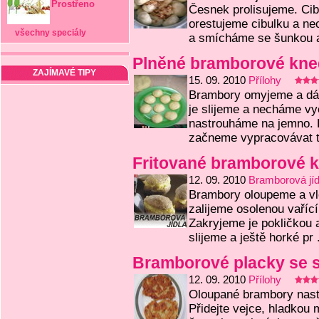
Prostřeno
Česnek prolisujeme. Cib
orestujeme cibulku a ne
všechny speciály
a smícháme se šunkou a 
Plněné bramborové kne
ZAJÍMAVÉ TIPY
15. 09. 2010
Přílohy
Brambory omyjeme a dám
je slijeme a necháme vy
nastrouháme na jemno. 
začneme vypracovávat tě
Fritované bramborové k
12. 09. 2010
Bramborová jíd
Brambory oloupeme a vl
zalijeme osolenou vaříc
Zakryjeme je pokličkou
slijeme a ještě horké pr .
Bramborové placky se 
12. 09. 2010
Přílohy
Oloupané brambory nastr
Přidejte vejce, hladkou