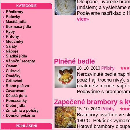
Oloupané, uvařené bram
KATEGORIE
(máslem) a vyšleháme 
Předkrmy
Podáváme například z ří
Polévky
více»
Masitá jídla
Bezmasá jídla
Ryby
Přílohy
Moučníky
Saláty
Nápoje
Sladká jídla
Plněné bedle
Vánoční recepty
Ostatní
18. 10. 2010
Přílohy
Cukroví
Nerozvinuté bedle napl
Omáčky
použít aji trochu nivy)
Grilování
obalíme v mouce, vajíč
Slané pečivo
Zavařování
Podáváme s bramborami. 
Dětská jídla
Zapečené brambory s k
Pomazánky
Dietní jídla
15. 10. 2010
Přílohy
Zmrzlina a poháry
Brambory uvaříme ve sl
Domácí pekárna
180°C. Pekáček vymažem
Hotové brambory oloupe
PŘIHLÁŠENÍ