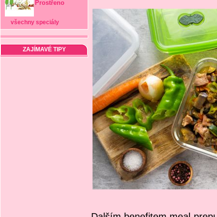
Prostřeno
všechny speciály
ZAJÍMAVÉ TIPY
Dalším benefitem meal-prepu