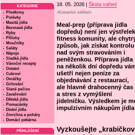
18. 05. 2026 |
Škola vaření
KATEGORIE
Předkrmy
-Komerční sdělení-
Polévky
Masitá jídla
Meal-prep (příprava jídla
Bezmasá jídla
dopředu) není jen výstřele
Ryby
fitness komunity, ale chytr
Přílohy
Moučníky
způsob, jak získat kontrolu
Saláty
nad svým stravováním i
Nápoje
Sladká jídla
peněženkou. Příprava jídla
Vánoční recepty
na několik dní dopředu vá
Ostatní
ušetří nejen peníze za
Cukroví
Omáčky
objednávání z restaurací,
Grilování
ale hlavně drahocenný čas
Slané pečivo
a stres z vymýšlení
Zavařování
Dětská jídla
jídelníčku. Výsledkem je 
Pomazánky
impulzivním nákupům jídla i
Dietní jídla
Zmrzlina a poháry
Domácí pekárna
Vyzkoušejte „krabičkov
PŘIHLÁŠENÍ