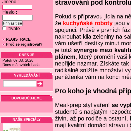
stravování pod kontrol
Jméno :
Heslo :
Pokud s přípravou jídla na ně
že
kuchyňské roboty
jsou v 
trvale
spojenci. Právě v prvních fáz
nakrouhat kila zeleniny na sa
REGISTRACE
vám ušetří desítky minut mo
Proč se registrovat?
je totiž
synergie mezi kvali
DNES JE
plánem
, který promění vaši k
Pátek 07.08. 2026
nepřijde nazmar. Získáte tak 
Dnes má svátek Lada
radikálně snížíte množství v
VYHLEDÁVÁNÍ
peněženka vám na konci měs
Pro koho je vhodná příp
DOPORUČUJEME
Meal-prep styl vaření
se vyp
studentů s napjatým rozpočtem
živin, až po rodiče a ostatní, k
NAŠE SPECIÁLY
mají kvalitní domácí stravu 