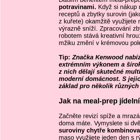
potravinami.
Když si nákup 
receptů a zbytky surovin (jak
z kuřete) okamžitě využijete
výrazně sníží. Zpracování z
robotem stává kreativní hrou
mžiku změní v krémovou pol
Tip:
Značka Kenwood nabíz
extrémním výkonem a široko
z nich dělají skutečné mult
moderní domácnost. S jejic
základ pro několik různých
Jak na meal-prep jídeln
Začněte revizí spíže a mrazá
doma máte. Vymyslete si dvě a
suroviny chytře kombinov
maso využijete jeden den s rý