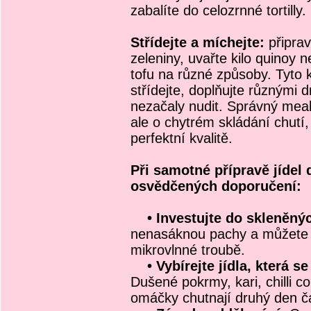
zabalíte do celozrnné tortilly.
Střídejte a míchejte:
připrav
zeleniny, uvařte kilo quinoy n
tofu na různé způsoby. Tyto
střídejte, doplňujte různými 
nezačaly nudit. Správný meal-
ale o chytrém skládání chutí
perfektní kvalitě.
Při samotné přípravě jídel 
osvědčených doporučení:
• Investujte do skleněnýc
nenasáknou pachy a můžete v 
mikrovlnné troubě.
• Vybírejte jídla, která se 
Dušené pokrmy, kari, chilli c
omáčky chutnají druhý den ča