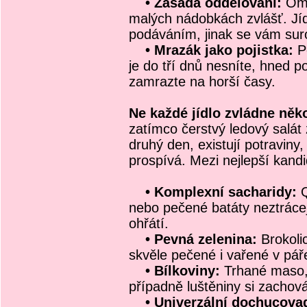
• Zásada oddělování:
Omá
malých nádobkách zvlášť. Jídl
podáváním, jinak se vám sur
• Mrazák jako pojistka:
P
je do tří dnů nesníte, hned 
zamrazte na horší časy.
Ne každé jídlo zvládne něko
zatímco čerstvý ledový salát
druhý den, existují potraviny
prospívá. Mezi nejlepší kandi
• Komplexní sacharidy:
Q
nebo pečené batáty neztrácej
ohřátí.
• Pevná zelenina:
Brokoli
skvěle pečené i vařené v pář
• Bílkoviny:
Trhané maso,
případně luštěniny si zachová
• Univerzální dochucovad