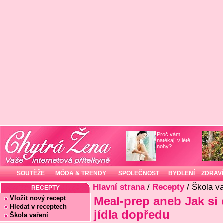
Proč vám
natékají v létě
nohy?
SOUTĚŽE
MÓDA & TRENDY
SPOLEČNOST
BYDLENÍ
ZDRAVÍ
Hlavní strana
/
Recepty
/ Škola va
RECEPTY
Vložit nový recept
Meal-prep aneb Jak si 
Hledat v receptech
jídla dopředu
Škola vaření