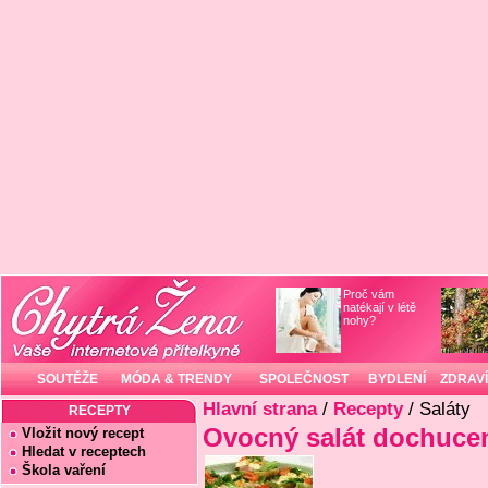
Proč vám
natékají v létě
nohy?
SOUTĚŽE
MÓDA & TRENDY
SPOLEČNOST
BYDLENÍ
ZDRAVÍ
Hlavní strana
/
Recepty
/ Saláty
RECEPTY
Ovocný salát dochuce
Vložit nový recept
Hledat v receptech
Škola vaření