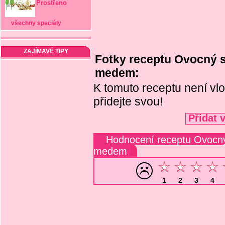
Prostřeno
všechny speciály
ZAJÍMAVÉ TIPY
Fotky receptu Ovocný 
medem:
K tomuto receptu není vlo
přidejte svou!
Přidat 
Hodnocení receptu Ovocný
medem
1
2
3
4