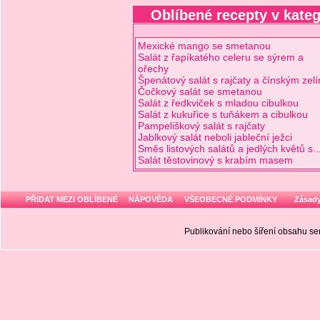
Oblíbené recepty v kateg
Mexické mango se smetanou
Salát z řapíkatého celeru se sýrem a
ořechy
Špenátový salát s rajčaty a čínským zel
Čočkový salát se smetanou
Salát z ředkviček s mladou cibulkou
Salát z kukuřice s tuňákem a cibulkou
Pampeliškový salát s rajčaty
Jablkový salát neboli jableční ježci
Směs listových salátů a jedlých květů s
Salát těstovinový s krabím masem
PŘIDAT MEZI OBLÍBENÉ
NÁPOVĚDA
VŠEOBECNÉ PODMÍNKY
Zásady
Publikování nebo šíření obsahu 