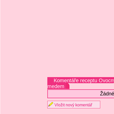
Komentáře receptu Ovocný
medem
Žádné
Vložit nový komentář