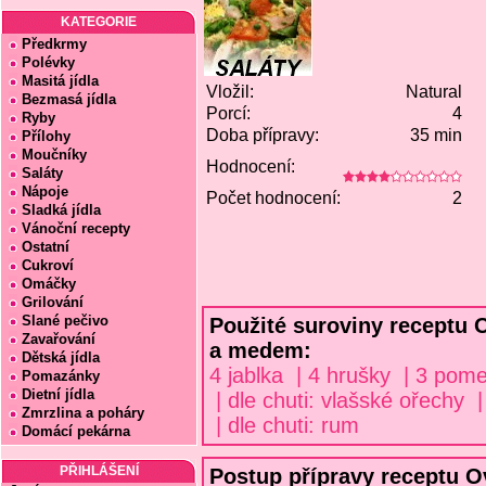
KATEGORIE
Předkrmy
Polévky
Masitá jídla
Vložil:
Natural
Bezmasá jídla
Porcí:
4
Ryby
Doba přípravy:
35 min
Přílohy
Moučníky
Hodnocení:
Saláty
Nápoje
Počet hodnocení:
2
Sladká jídla
Vánoční recepty
Ostatní
Cukroví
Omáčky
Grilování
Slané pečivo
Použité suroviny receptu 
Zavařování
a medem:
Dětská jídla
4 jablka | 4 hrušky | 3 pom
Pomazánky
Dietní jídla
| dle chuti: vlašské ořechy |
Zmrzlina a poháry
| dle chuti: rum
Domácí pekárna
PŘIHLÁŠENÍ
Postup přípravy receptu 