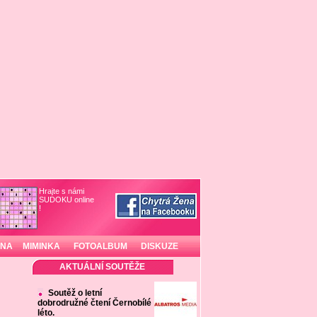
Hrajte s námi
SUDOKU online
!
INA
MIMINKA
FOTOALBUM
DISKUZE
AKTUÁLNÍ SOUTĚŽE
Soutěž o letní
dobrodružné čtení Černobílé
léto.