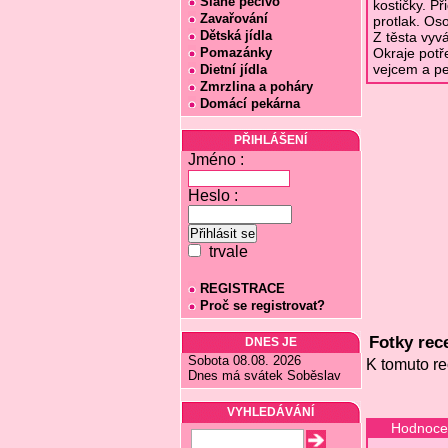
Slané pečivo
kostičky. P
Zavařování
protlak. Os
Dětská jídla
Z těsta vyv
Pomazánky
Okraje potř
vejcem a pe
Dietní jídla
Zmrzlina a poháry
Domácí pekárna
PŘIHLÁŠENÍ
Jméno :
Heslo :
trvale
REGISTRACE
Proč se registrovat?
Fotky rece
DNES JE
Sobota 08.08. 2026
K tomuto re
Dnes má svátek Soběslav
VYHLEDÁVÁNÍ
Hodnocen