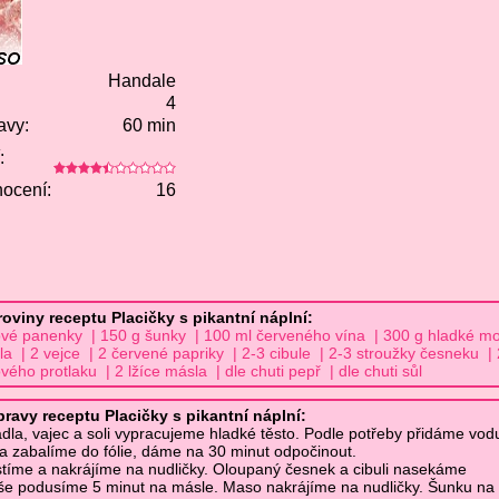
Handale
4
avy:
60 min
:
ocení:
16
oviny receptu Placičky s pikantní náplní:
vé panenky | 150 g šunky | 100 ml červeného vína | 300 g hladké m
la | 2 vejce | 2 červené papriky | 2-3 cibule | 2-3 stroužky česneku | 
ového protlaku | 2 lžíce másla | dle chuti pepř | dle chuti sůl
ravy receptu Placičky s pikantní náplní:
dla, vajec a soli vypracujeme hladké těsto. Podle potřeby přidáme vod
a zabalíme do fólie, dáme na 30 minut odpočinout.
stíme a nakrájíme na nudličky. Oloupaný česnek a cibuli nasekáme
e podusíme 5 minut na másle. Maso nakrájíme na nudličky. Šunku na