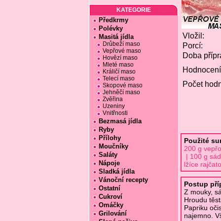
KATEGORIE
Předkrmy
Polévky
Vložil:
Masitá jídla
Drůbeží maso
Porcí:
Vepřové maso
Doba přípr
Hovězí maso
Mleté maso
Hodnocení
Králičí maso
Telecí maso
Počet hodn
Skopové maso
Jehněčí maso
Zvěřina
Uzeniny
Vnitřnosti
Bezmasá jídla
Ryby
Přílohy
Použité sur
Moučníky
200 g vepřo
Saláty
| 100 g sád
Nápoje
lžíce rajčat
Sladká jídla
Vánoční recepty
Postup příp
Ostatní
Z mouky, sá
Cukroví
Hroudu těst
Omáčky
Papriku oči
Grilování
najemno. Vš