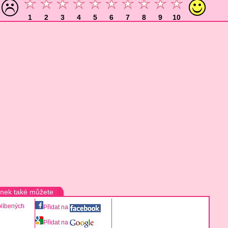
1
2
3
4
5
6
7
8
9
10
ánek také můžete
blíbených
Přidat na
Přidat na