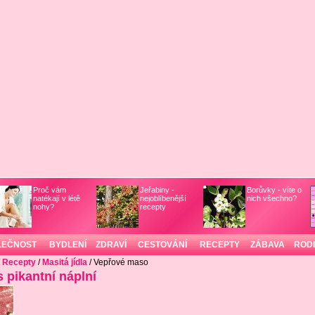
Proč vám
Jeřabiny -
Borůvky - víte o
natékají v létě
nejoblíbenější
nich všechno?
nohy?
recepty
LEČNOST
BYDLENÍ
ZDRAVÍ
CESTOVÁNÍ
RECEPTY
ZÁBAVA
ROD
/
Recepty
/
Masitá jídla
/ Vepřové maso
s pikantní náplní