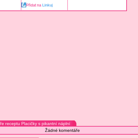
Přidat na
Linkuj
e receptu Placičky s pikantní náplní
Žádné komentáře