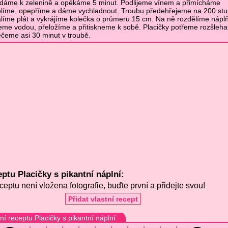
řidáme k zelenině a opékáme 5 minut. Podlijeme vínem a přimícháme
olíme, opepříme a dáme vychladnout. Troubu předehřejeme na 200 stu
álíme plát a vykrájíme kolečka o průmeru 15 cm. Na ně rozdělíme náplň
eme vodou, přeložíme a přitiskneme k sobě. Placičky potřeme rozšleh
čeme asi 30 minut v troubě.
ptu Placičky s pikantní náplní:
ceptu není vložena fotografie, buďte první a přidejte svou!
Přidat vlastní recept
í receptu Placičky s pikantní náplní