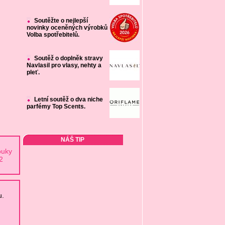
Soutěžte o nejlepší
novinky oceněných výrobků
Volba spotřebitelů.
Soutěž o doplněk stravy
Navlasil pro vlasy, nehty a
pleť.
Letní soutěž o dva niche
parfémy Top Scents.
NÁŠ TIP
ouky
2
u.