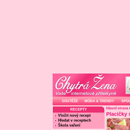
SOUTĚŽE
MÓDA & TRENDY
SPO
Hlavní strana
RECEPTY
Placičky 
Vložit nový recept
Hledat v receptech
Škola vaření