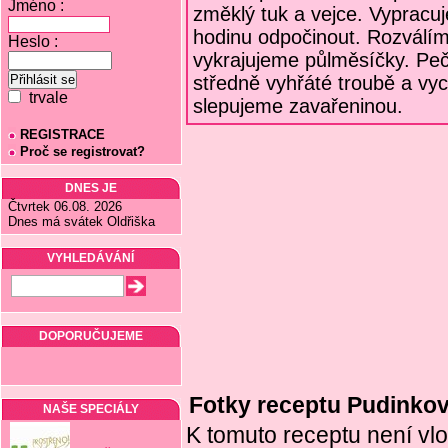
Jméno :
změklý tuk a vejce. Vypracu
hodinu odpočinout. Rozválím
Heslo :
vykrajujeme půlměsíčky. P
středně vyhřáté troubě a vy
trvale
slepujeme zavařeninou.
REGISTRACE
Proč se registrovat?
DNES JE
Čtvrtek 06.08. 2026
Dnes má svátek Oldřiška
VYHLEDÁVÁNÍ
DOPORUČUJEME
Fotky receptu Pudinkov
NAŠE SPECIÁLY
K tomuto receptu není vlo