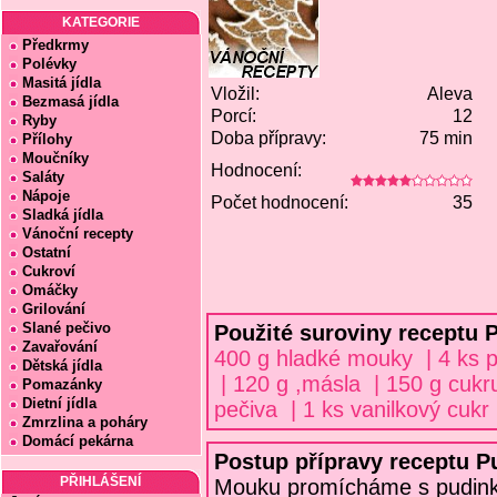
KATEGORIE
Předkrmy
Polévky
Masitá jídla
Vložil:
Aleva
Bezmasá jídla
Porcí:
12
Ryby
Doba přípravy:
75 min
Přílohy
Moučníky
Hodnocení:
Saláty
Nápoje
Počet hodnocení:
35
Sladká jídla
Vánoční recepty
Ostatní
Cukroví
Omáčky
Grilování
Slané pečivo
Použité suroviny receptu 
Zavařování
400 g hladké mouky | 4 ks p
Dětská jídla
| 120 g ,másla | 150 g cukru
Pomazánky
Dietní jídla
pečiva | 1 ks vanilkový cukr
Zmrzlina a poháry
Domácí pekárna
Postup přípravy receptu P
PŘIHLÁŠENÍ
Mouku promícháme s pudink