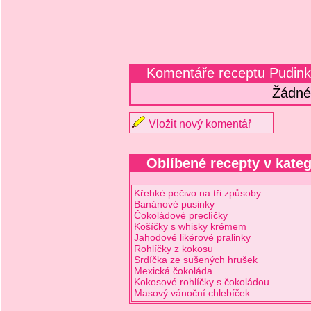
Komentáře receptu Pudin
Žádné
Vložit nový komentář
Oblíbené recepty v kateg
Křehké pečivo na tři způsoby
Banánové pusinky
Čokoládové preclíčky
Košíčky s whisky krémem
Jahodové likérové pralinky
Rohlíčky z kokosu
Srdíčka ze sušených hrušek
Mexická čokoláda
Kokosové rohlíčky s čokoládou
Masový vánoční chlebíček