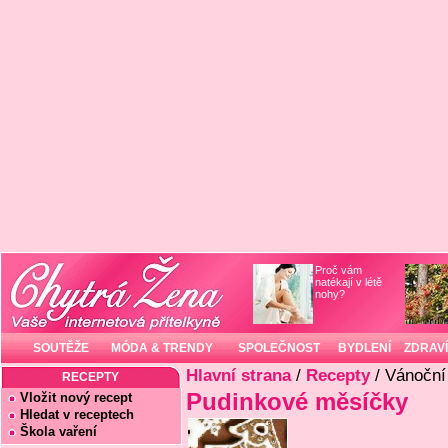
Proč vám
natékají v létě
nohy?
SOUTĚŽE
MÓDA & TRENDY
SPOLEČNOST
BYDLENÍ
ZDRAVÍ
Hlavní strana
/
Recepty
/ Vánoční
RECEPTY
Pudinkové měsíčky
Vložit nový recept
Hledat v receptech
Škola vaření