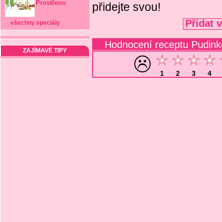
Prostřeno
přidejte svou!
Přidat 
všechny speciály
Hodnocení receptu Pudin
ZAJÍMAVÉ TIPY
1
2
3
4