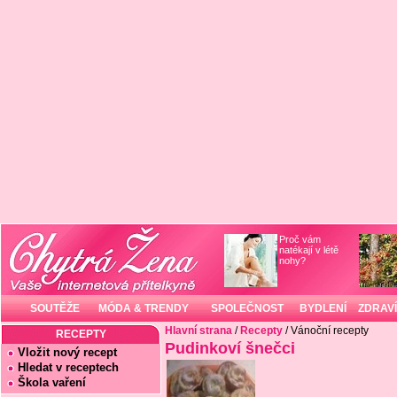
Proč vám
natékají v létě
nohy?
SOUTĚŽE
MÓDA & TRENDY
SPOLEČNOST
BYDLENÍ
ZDRAVÍ
Hlavní strana
/
Recepty
/ Vánoční recepty
RECEPTY
Pudinkoví šnečci
Vložit nový recept
Hledat v receptech
Škola vaření