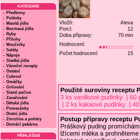
KATEGORIE
Předkrmy
Polévky
Vložil:
Aleva
Masitá jídla
Bezmasá jídla
Porcí:
12
Ryby
Doba přípravy:
70 min
Přílohy
Hodnocení:
Moučníky
Saláty
Počet hodnocení:
15
Nápoje
Sladká jídla
Vánoční recepty
Ostatní
Cukroví
Omáčky
Grilování
Použité suroviny receptu P
Slané pečivo
3 ks vanilkové pudinky | 60
Zavařování
Dětská jídla
| 2 ks kakaové pudinky | 40
Pomazánky
Dietní jídla
Postup přípravy receptu P
Zmrzlina a poháry
Domácí pekárna
Práškový puding promícháme
lžícemi mléka a prohněteme
PŘIHLÁŠENÍ