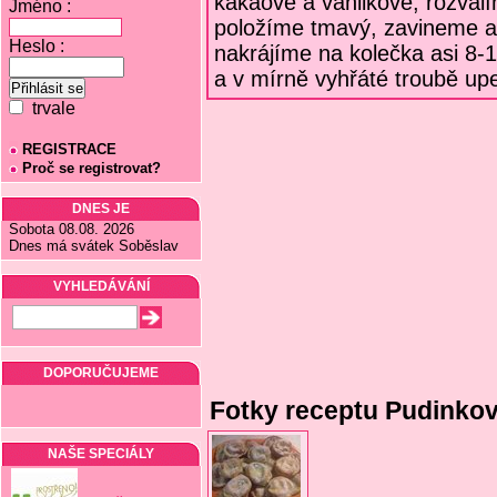
kakaové a vanilkové, rozválí
Jméno :
položíme tmavý, zavineme a
Heslo :
nakrájíme na kolečka asi 8
a v mírně vyhřáté troubě u
trvale
REGISTRACE
Proč se registrovat?
DNES JE
Sobota 08.08. 2026
Dnes má svátek Soběslav
VYHLEDÁVÁNÍ
DOPORUČUJEME
Fotky receptu Pudinkoví
NAŠE SPECIÁLY