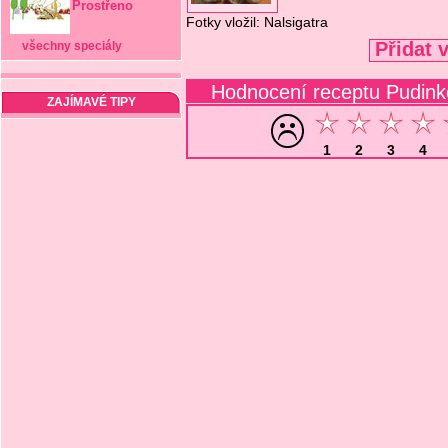
Prostřeno
Fotky vložil: Nalsigatra
Přidat 
všechny speciály
Hodnocení receptu Pudink
ZAJÍMAVÉ TIPY
1
2
3
4