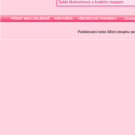
Salát těstovinový s krabím masem
PŘIDAT MEZI OBLÍBENÉ
NÁPOVĚDA
VŠEOBECNÉ PODMÍNKY
Zásady
Publikování nebo šíření obsahu 