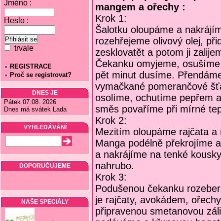
Jméno :
mangem a ořechy :
Krok 1:
Heslo :
Šalotku oloupáme a nakrájím
rozehřejeme olivový olej, p
trvale
zesklovatět a potom ji zali
Čekanku omyjeme, osušíme a
REGISTRACE
pět minut dusíme. Přendáme 
Proč se registrovat?
vymačkané pomerančové šť
DNES JE
osolíme, ochutíme pepřem a
Pátek 07.08. 2026
směs povaříme při mírné tep
Dnes má svátek Lada
Krok 2:
VYHLEDÁVÁNÍ
Mezitím oloupáme rajčata a 
Manga podélně překrojíme 
a nakrájíme na tenké kousk
nahrubo.
DOPORUČUJEME
Krok 3:
Podušenou čekanku rozeberem
je rajčaty, avokádem, ořechy
NAŠE SPECIÁLY
připravenou smetanovou záli