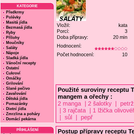
KATEGORIE
Předkrmy
Polévky
Masitá jídla
Vložil:
kata
Bezmasá jídla
Porcí:
3
Ryby
Doba přípravy:
20 min
Přílohy
Moučníky
Hodnocení:
Saláty
Nápoje
Počet hodnocení:
10
Sladká jídla
Vánoční recepty
Ostatní
Cukroví
Omáčky
Grilování
Slané pečivo
Použité suroviny receptu T
Zavařování
mangem a ořechy :
Dětská jídla
2 manga | 2 šalotky | petrž
Pomazánky
Dietní jídla
| 3 rajčata | 1 lžička olivov
Zmrzlina a poháry
| sůl | pepř
Domácí pekárna
PŘIHLÁŠENÍ
Postup přípravy receptu Te