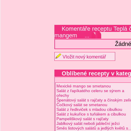
Komentáře receptu Teplá č
mangem
…
Žádné
Vložit nový komentář
Oblíbené recepty v kateg
Mexické mango se smetanou
Salát z řapíkatého celeru se sýrem a
ořechy
Špenátový salát s rajčaty a čínským zel
Čočkový salát se smetanou
Salát z ředkviček s mladou cibulkou
Salát z kukuřice s tuňákem a cibulkou
Pampeliškový salát s rajčaty
Jablkový salát neboli jableční ježci
Směs listových salátů a jedlých květů s