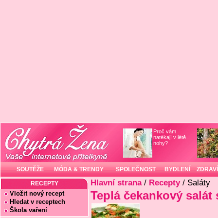
Proč vám
natékají v létě
nohy?
SOUTĚŽE
MÓDA & TRENDY
SPOLEČNOST
BYDLENÍ
ZDRAVÍ
Hlavní strana
/
Recepty
/ Saláty
RECEPTY
Teplá čekankový salát 
Vložit nový recept
Hledat v receptech
Škola vaření