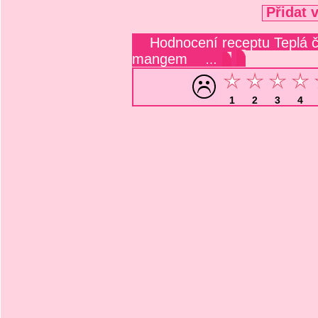
Přidat 
Hodnocení receptu Teplá č
mangem
…
1
2
3
4