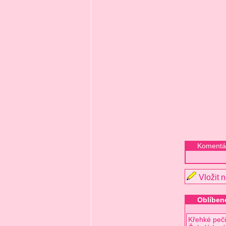
Komentář
Vložit 
Oblíbené
Křehké peči