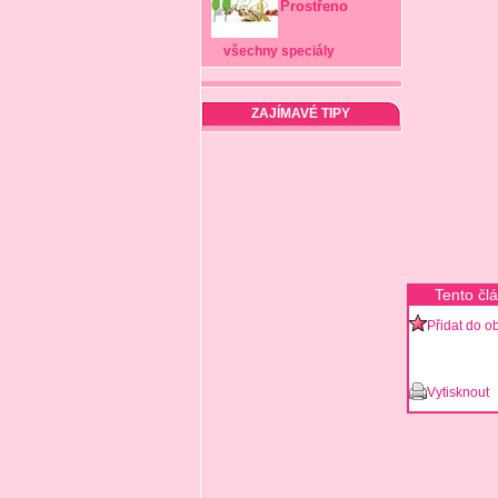
Prostřeno
všechny speciály
ZAJÍMAVÉ TIPY
Tento čl
Přidat do o
Vytisknout