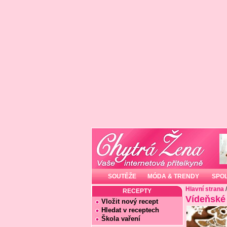
SOUTĚŽE
MÓDA & TRENDY
SPO
Hlavní strana
RECEPTY
Vídeňské
Vložit nový recept
Hledat v receptech
Škola vaření