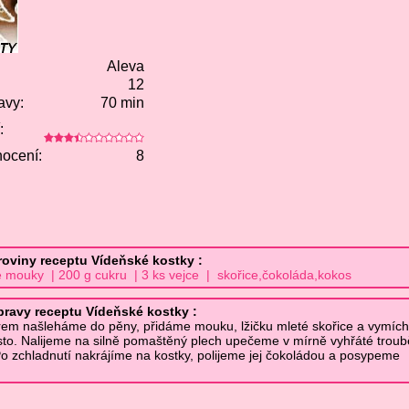
Aleva
12
avy:
70 min
:
ocení:
8
roviny receptu Vídeňské kostky :
 mouky | 200 g cukru | 3 ks vejce | skořice,čokoláda,kokos
pravy receptu Vídeňské kostky :
rem našleháme do pěny, přidáme mouku, lžičku mleté skořice a vymí
sto. Nalijeme na silně pomaštěný plech upečeme v mírně vyhřáté troub
o zchladnutí nakrájíme na kostky, polijeme jej čokoládou a posypeme