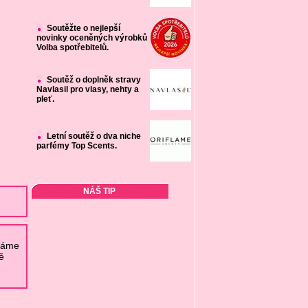
Soutěžte o nejlepší
novinky oceněných výrobků
Volba spotřebitelů.
Soutěž o doplněk stravy
Navlasil pro vlasy, nehty a
pleť.
Letní soutěž o dva niche
parfémy Top Scents.
NÁŠ TIP
cháme
ě