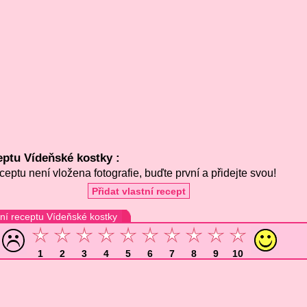
eptu Vídeňské kostky :
ceptu není vložena fotografie, buďte první a přidejte svou!
Přidat vlastní recept
í receptu Vídeňské kostky
1
2
3
4
5
6
7
8
9
10