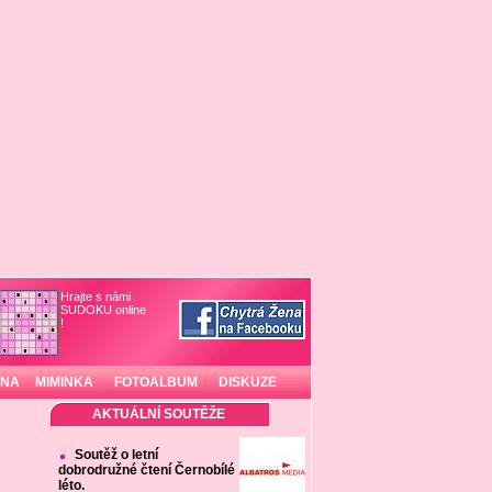
Hrajte s námi
SUDOKU online
!
INA
MIMINKA
FOTOALBUM
DISKUZE
AKTUÁLNÍ SOUTĚŽE
Soutěž o letní
dobrodružné čtení Černobílé
léto.