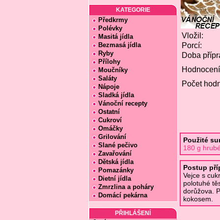
KATEGORIE
Předkrmy
Polévky
Vložil:
Masitá jídla
Bezmasá jídla
Porcí:
Ryby
Doba přípr
Přílohy
Hodnocení
Moučníky
Saláty
Počet hodn
Nápoje
Sladká jídla
Vánoční recepty
Ostatní
Cukroví
Omáčky
Grilování
Použité su
Slané pečivo
180 g hrubé
Zavařování
Dětská jídla
Postup pří
Pomazánky
Vejce s cuk
Dietní jídla
polotuhé tě
Zmrzlina a poháry
dorůžova. P
Domácí pekárna
kokosem.
PŘIHLÁŠENÍ