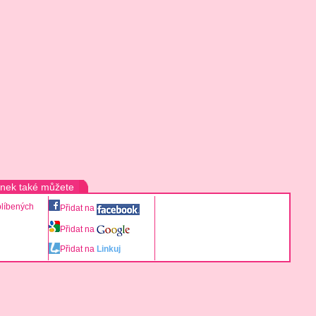
ánek také můžete
blíbených
Přidat na
Přidat na
Přidat na
Linkuj