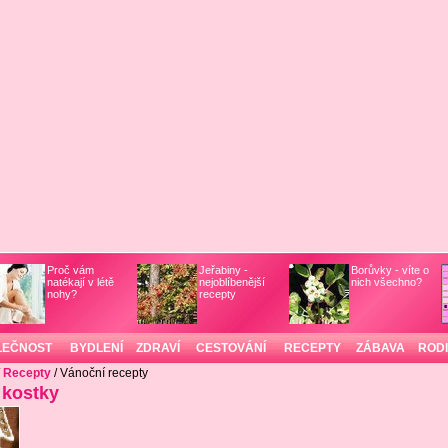
Proč vám
Jeřabiny -
Borůvky - víte o
natékají v létě
nejoblíbenější
nich všechno?
nohy?
recepty
LEČNOST
BYDLENÍ
ZDRAVÍ
CESTOVÁNÍ
RECEPTY
ZÁBAVA
ROD
/
Recepty
/ Vánoční recepty
 kostky