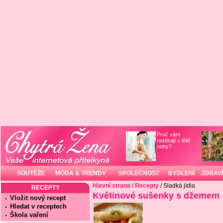
Proč vám
natékají v létě
nohy?
SOUTĚŽE
MÓDA & TRENDY
SPOLEČNOST
BYDLENÍ
ZDRAVÍ
Hlavní strana
/
Recepty
/ Sladká jídla
RECEPTY
Květinové sušenky s džemem
Vložit nový recept
Hledat v receptech
Škola vaření