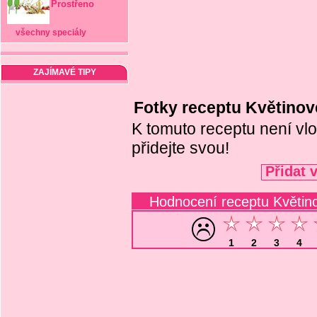
Prostřeno
všechny speciály
ZAJÍMAVÉ TIPY
Fotky receptu Květino
K tomuto receptu není vlo
přidejte svou!
Přidat 
Hodnocení receptu Květi
1
2
3
4