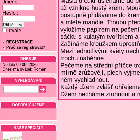
Másla o cukr ušleháme do p
Jméno :
až vznikne hustý krém. Mou
Heslo :
postupně přidáváme do kré
a mleté mandle. Troubu pře
vyložíme papírem na pečení
trvale
sáčku s kulatým tvořítkem a
REGISTRACE
Začínáme kroužkem uprostřed
Proč se registrovat?
Mezi jednotlivými květy nec
trochu naběhne.
DNES JE
Pečeme na střední příčce tr
Neděle 09.08. 2026
Dnes má svátek Roman
mírně zrůžovějí, plech vyjm
něm vychladnout.
VYHLEDÁVÁNÍ
Každý džem zvlášť ohřejeme
Džem necháme ztuhnout a 
DOPORUČUJEME
NAŠE SPECIÁLY