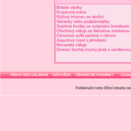
Britské vdolky
Krupicová srdce
Rýžový trhanec se skořicí
Sekanky nebo podplamejčky
Svařené hrušky se sušenými švestkami
Ořechový nákyp se šlehanou smetanou
Citronové suflé pečené v citronu
Jogurtový rosol s jahodami
Moravský nákyp
Domácí buchty trochu jinak s vanilkovou
PŘIDAT MEZI OBLÍBENÉ
NÁPOVĚDA
VŠEOBECNÉ PODMÍNKY
Zásady
Publikování nebo šíření obsahu 