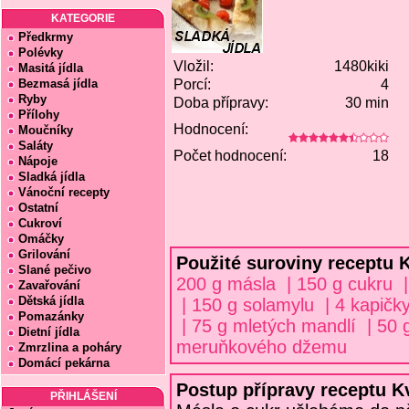
KATEGORIE
Předkrmy
Polévky
Vložil:
1480kiki
Masitá jídla
Bezmasá jídla
Porcí:
4
Ryby
Doba přípravy:
30 min
Přílohy
Hodnocení:
Moučníky
Saláty
Počet hodnocení:
18
Nápoje
Sladká jídla
Vánoční recepty
Ostatní
Cukroví
Omáčky
Grilování
Použité suroviny receptu
Slané pečivo
200 g másla | 150 g cukru |
Zavařování
Dětská jídla
| 150 g solamylu | 4 kapičk
Pomazánky
| 75 g mletých mandlí | 50
Dietní jídla
meruňkového džemu
Zmrzlina a poháry
Domácí pekárna
Postup přípravy receptu 
PŘIHLÁŠENÍ