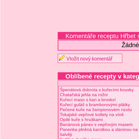
Komentáře receptu Hřbet
Žádné
Vložit nový komentář
Oblíbené recepty v kateg
Špenátová dobrota s kuřecími kousky
Chatařská jehla na rožni
Kuřecí maso s kari a broskví
Kuřecí guláš s bramborovými plátky
Pečené kuře na žampionovém rizotu
Tokajské vepřové kotlety na víně
Opilé kuře s hruškami
Banánová pánev s vepřovým masem
Panenka plněná karotkou a slaninou na
šalvěji