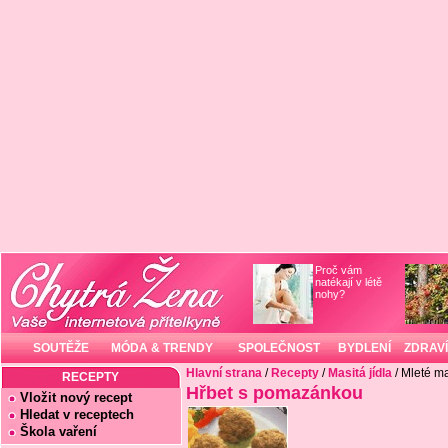
Proč vám
natékají v létě
nohy?
SOUTĚŽE
MÓDA & TRENDY
SPOLEČNOST
BYDLENÍ
ZDRAVÍ
Hlavní strana
/
Recepty
/
Masitá jídla
/ Mleté m
RECEPTY
Hřbet s pomazánkou
Vložit nový recept
Hledat v receptech
Škola vaření