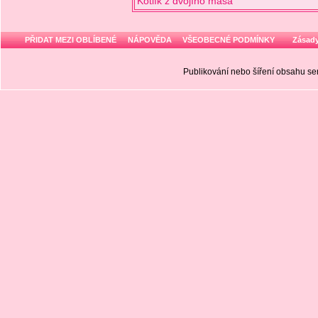
Kotlík z dvojího masa
PŘIDAT MEZI OBLÍBENÉ
NÁPOVĚDA
VŠEOBECNÉ PODMÍNKY
Zásady
Publikování nebo šíření obsahu 