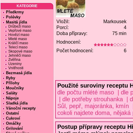
KATEGORIE
Předkrmy
Polévky
Vložil:
Markousek
Masitá jídla
Drůbeží maso
Porcí:
4
Vepřové maso
Doba přípravy:
75 min
Hovězí maso
Mleté maso
Hodnocení:
Králičí maso
Telecí maso
Počet hodnocení:
6
Skopové maso
Jehněčí maso
Zvěřina
Uzeniny
Vnitřnosti
Bezmasá jídla
Ryby
Přílohy
Použité suroviny receptu 
Moučníky
dle počtu mlété maso | dle p
Saláty
Nápoje
| dle potřeby strouhanka | dl
Sladká jídla
Sůl, pepř, majoránka, kmín |
Vánoční recepty
cokoli najdete doma, nějak
Ostatní
Cukroví
Omáčky
Postup přípravy receptu 
Grilování