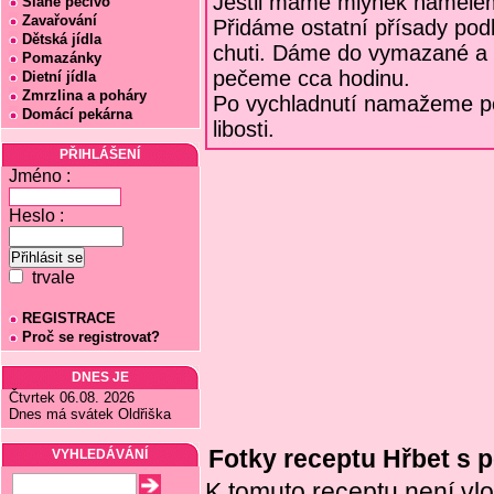
Jestli máme mlýnek nameleme
Slané pečivo
Zavařování
Přidáme ostatní přísady pod
Dětská jídla
chuti. Dáme do vymazané a 
Pomazánky
pečeme cca hodinu.
Dietní jídla
Zmrzlina a poháry
Po vychladnutí namažeme 
Domácí pekárna
libosti.
PŘIHLÁŠENÍ
Jméno :
Heslo :
trvale
REGISTRACE
Proč se registrovat?
DNES JE
Čtvrtek 06.08. 2026
Dnes má svátek Oldřiška
Fotky receptu Hřbet s
VYHLEDÁVÁNÍ
K tomuto receptu není vlo