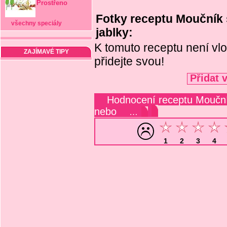
Prostřeno
Fotky receptu Moučník 
všechny speciály
jablky:
K tomuto receptu není vlo
ZAJÍMAVÉ TIPY
přidejte svou!
Přidat 
Hodnocení receptu Mouční
nebo
…
1
2
3
4