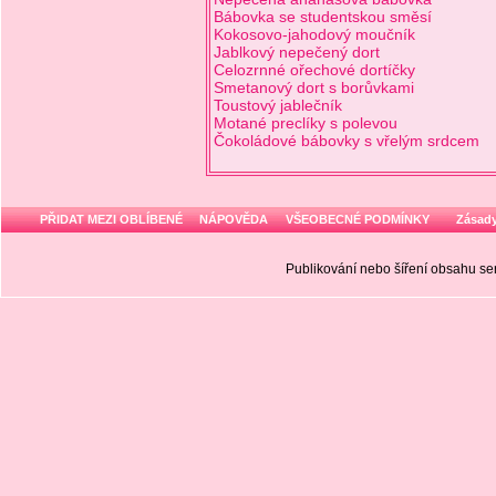
Bábovka se studentskou směsí
Kokosovo-jahodový moučník
Jablkový nepečený dort
Celozrnné ořechové dortíčky
Smetanový dort s borůvkami
Toustový jablečník
Motané preclíky s polevou
Čokoládové bábovky s vřelým srdcem
PŘIDAT MEZI OBLÍBENÉ
NÁPOVĚDA
VŠEOBECNÉ PODMÍNKY
Zásady
Publikování nebo šíření obsahu 