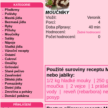
KATEGORIE
Předkrmy
Polévky
Vložil:
Veronik
Masitá jídla
Bezmasá jídla
Porcí:
4
Ryby
Doba přípravy:
40 min
Přílohy
Hodnocení:
Žádné hodnocení
Moučníky
Počet hodnocení:
0
Saláty
Nápoje
Sladká jídla
Vánoční recepty
Ostatní
Cukroví
Omáčky
Grilování
Použité suroviny receptu 
Slané pečivo
nebo jablky:
Zavařování
Dětská jídla
1/2 kg hladké mouky | 250 g
Pomazánky
moučka | 2 vejce | 1 prášek
Dietní jídla
vody | reveň (rebarbora) ne
Zmrzlina a poháry
Domácí pekárna
posyp
PŘIHLÁŠENÍ