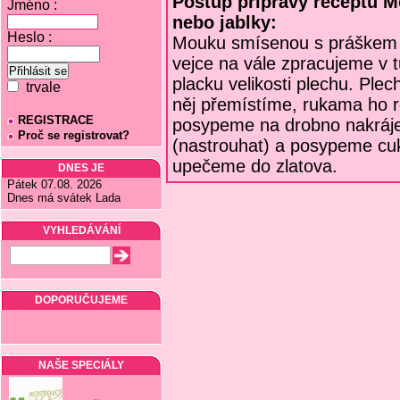
Postup přípravy receptu M
Jméno :
nebo jablky:
Heslo :
Mouku smísenou s práškem do
vejce na vále zpracujeme v t
placku velikosti plechu. Pl
trvale
něj přemístíme, rukama ho r
REGISTRACE
posypeme na drobno nakráje
Proč se registrovat?
(nastrouhat) a posypeme cuk
upečeme do zlatova.
DNES JE
Pátek 07.08. 2026
Dnes má svátek Lada
VYHLEDÁVÁNÍ
DOPORUČUJEME
NAŠE SPECIÁLY