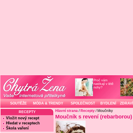
Proč vám
natékají v létě
nohy?
SOUTĚŽE
MÓDA & TRENDY
SPOLEČNOST
BYDLENÍ
ZDRAVÍ
Hlavní strana
/
Recepty
/ Moučníky
RECEPTY
Moučník s revení (rebarborou)
Vložit nový recept
Hledat v receptech
Škola vaření