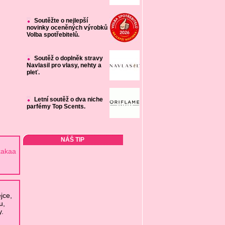
Soutěžte o nejlepší
novinky oceněných výrobků
Volba spotřebitelů.
Soutěž o doplněk stravy
Navlasil pro vlasy, nehty a
pleť.
Letní soutěž o dva niche
parfémy Top Scents.
NÁŠ TIP
kakaa
jce,
u,
y.