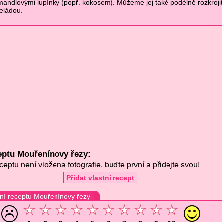
ndlovými lupínky (popř. kokosem). Můžeme jej také podélně rozkrojit
eládou.
eptu Mouřenínovy řezy:
ceptu není vložena fotografie, buďte první a přidejte svou!
Přidat vlastní recept
í receptu Mouřenínovy řezy