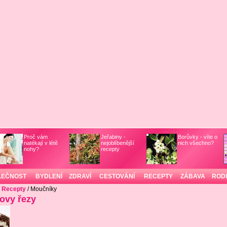
Proč vám
Jeřabiny -
Borůvky - víte o
natékají v létě
nejoblíbenější
nich všechno?
nohy?
recepty
LEČNOST
BYDLENÍ
ZDRAVÍ
CESTOVÁNÍ
RECEPTY
ZÁBAVA
ROD
/
Recepty
/ Moučníky
ovy řezy