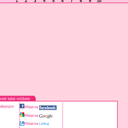
1
2
3
4
5
6
7
8
9
10
ánek také můžete
blíbených
Přidat na
Přidat na
Přidat na
Linkuj