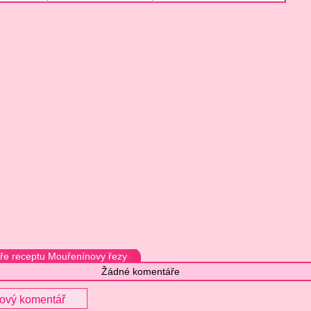
e receptu Mouřenínovy řezy
Žádné komentáře
nový komentář