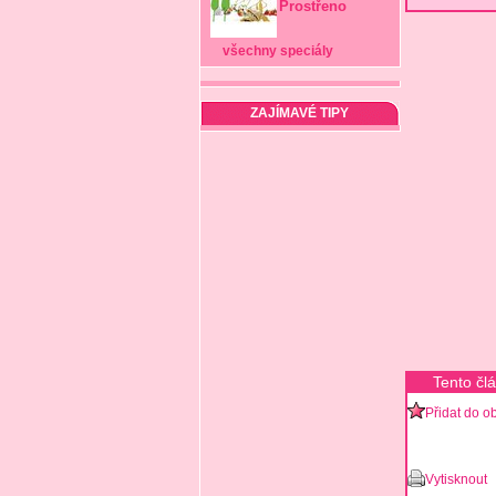
Prostřeno
všechny speciály
ZAJÍMAVÉ TIPY
Tento čl
Přidat do o
Vytisknout