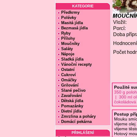
KATEGORIE
Předkrmy
Polévky
Vložil:
Masitá jídla
Bezmasá jídla
Porcí:
Ryby
Doba přípr
Přílohy
Hodnocení
Moučníky
Saláty
Počet hodn
Nápoje
Sladká jídla
Vánoční recepty
Ostatní
Cukroví
Omáčky
Grilování
Použité su
Slané pečivo
350 g poloh
Zavařování
| 300 ml ol
Dětská jídla
čokoládová
Pomazánky
Dietní jídla
Postup pří
Zmrzlina a poháry
Mouku smích
Domácí pekárna
vlijeme ole
vlijeme těs
PŘIHLÁŠENÍ
Hotový mouč