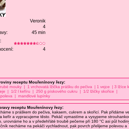
Veronik
4
avy:
45 min
:
ocení:
4
roviny receptu Mouřenínovy řezy:
rubé mouky | 1 vrchovatá lžička prášku do pečiva | 1 vejce | 3 lžíce 
eje | 1/2 l kefíru | 250 g pískového cukru | 1/2 lžičky skořice |
 poleva | mandlové lupínky
pravy receptu Mouřenínovy řezy:
áme s práškem do pečiva, kakaem, cukrem a skořicí. Pak přidáme ve
j a kefír a vypracujeme těsto. Pekáč vymastíme a vysypeme strouhanko
to, urovnáme ho a v předehřáté troubě pečeme při 180 °C asi půl hodin
ník necháme na pekáči vychladnout, pak povrch přelijeme polevou a