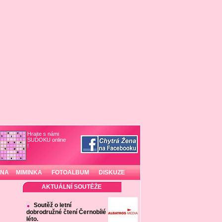
Hrajte s námi
SUDOKU online
!
INA
MIMINKA
FOTOALBUM
DISKUZE
AKTUÁLNÍ SOUTĚŽE
Soutěž o letní
dobrodružné čtení Černobílé
léto.