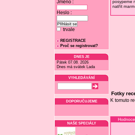
Jméno :
posypeme ma
natřít marm
Heslo :
trvale
REGISTRACE
Proč se registrovat?
DNES JE
Pátek 07.08. 2026
Dnes má svátek Lada
VYHLEDÁVÁNÍ
Fotky rec
K tomuto re
DOPORUČUJEME
Hodnocen
NAŠE SPECIÁLY