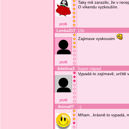
Taky mě zarazilo, že v rece
O víkendu vyzkouším.
profil
Lenka317
10b
Zajimave vyskousim
profil
Adelína3
Super nápad
Vypadá to zajímavě, určitě 
profil
Anina07
:-)
Mňam...krásně to vypadá, 