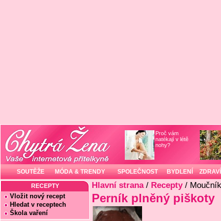
Proč vám
natékají v létě
nohy?
SOUTĚŽE
MÓDA & TRENDY
SPOLEČNOST
BYDLENÍ
ZDRAVÍ
Hlavní strana
/
Recepty
/ Mouční
RECEPTY
Perník plněný piškoty
Vložit nový recept
Hledat v receptech
Škola vaření