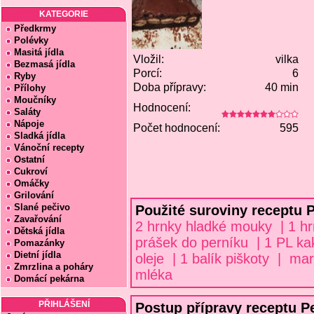
KATEGORIE
Předkrmy
Polévky
Masitá jídla
Vložil:
vilka
Bezmasá jídla
Porcí:
6
Ryby
Doba přípravy:
40 min
Přílohy
Moučníky
Hodnocení:
Saláty
Nápoje
Počet hodnocení:
595
Sladká jídla
Vánoční recepty
Ostatní
Cukroví
Omáčky
Grilování
Slané pečivo
Použité suroviny receptu P
Zavařování
2 hrnky hladké mouky | 1 hr
Dětská jídla
prášek do perníku | 1 PL ka
Pomazánky
Dietní jídla
oleje | 1 balík piškoty | mar
Zmrzlina a poháry
mléka
Domácí pekárna
PŘIHLÁŠENÍ
Postup přípravy receptu Pe