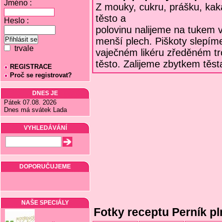
Jméno :
Z mouky, cukru, prášku, ka
těsto a
Heslo :
polovinu nalijeme na tuke
menší plech. Piškoty slep
trvale
vaječném likéru zředěném tr
těsto. Zalijeme zbytkem těs
REGISTRACE
Proč se registrovat?
DNES JE
Pátek 07.08. 2026
Dnes má svátek Lada
VYHLEDÁVÁNÍ
DOPORUČUJEME
NAŠE SPECIÁLY
Fotky receptu Perník pl