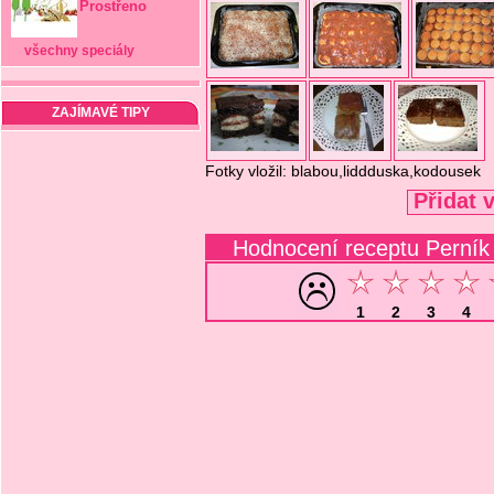
Prostřeno
všechny speciály
ZAJÍMAVÉ TIPY
Fotky vložil: blabou,liddduska,kodousek
Přidat 
Hodnocení receptu Perník 
1
2
3
4