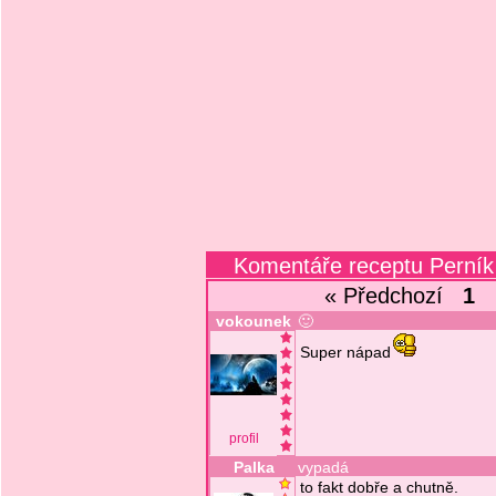
Komentáře receptu Perník 
« Předchozí
1
vokounek
🙂
Super nápad
profil
Palka
vypadá
to fakt dobře a chutně.