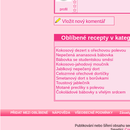
profil
Vložit nový komentář
Oblíbené recepty v kateg
Kokosový dezert s ořechovou polevou
Nepečená ananasová bábovka
Bábovka se studentskou směsí
Kokosovo-jahodový moučník
Jablkový nepečený dort
Celozrnné ořechové dortíčky
Smetanový dort s borůvkami
Toustový jablečník
Motané preclíky s polevou
Čokoládové bábovky s vřelým srdcem
PŘIDAT MEZI OBLÍBENÉ
NÁPOVĚDA
VŠEOBECNÉ PODMÍNKY
Zásady
Publikování nebo šíření obsahu 
Smajlíci:
Cop