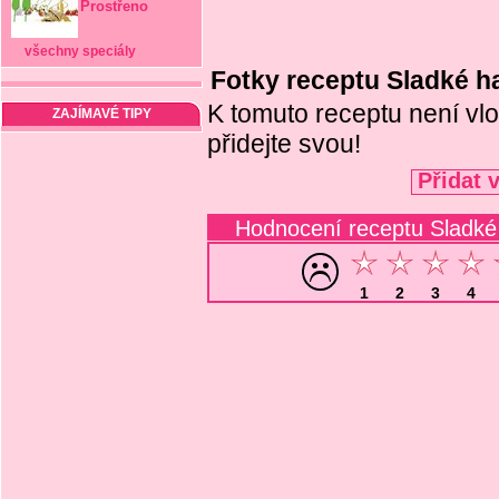
Prostřeno
všechny speciály
Fotky receptu Sladké 
K tomuto receptu není vlo
ZAJÍMAVÉ TIPY
přidejte svou!
Přidat 
Hodnocení receptu Sladk
1
2
3
4