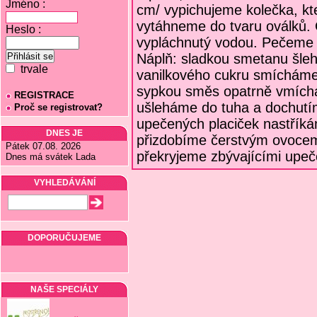
Jméno :
cm/ vypichujeme kolečka, k
vytáhneme do tvaru oválků.
Heslo :
vypláchnutý vodou. Pečeme 
Náplň: sladkou smetanu šleh
trvale
vanilkového cukru smícháme
sypkou směs opatrně vmíc
REGISTRACE
ušleháme do tuha a dochutím
Proč se registrovat?
upečených placiček nastřík
DNES JE
přizdobíme čerstvým ovocem
Pátek 07.08. 2026
překryjeme zbývajícími upeč
Dnes má svátek Lada
VYHLEDÁVÁNÍ
DOPORUČUJEME
NAŠE SPECIÁLY