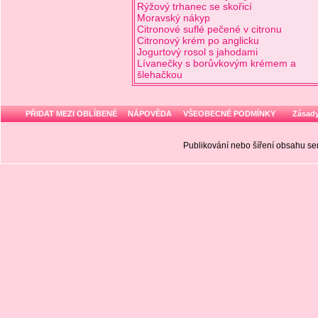
Rýžový trhanec se skořicí
Moravský nákyp
Citronové suflé pečené v citronu
Citronový krém po anglicku
Jogurtový rosol s jahodami
Lívanečky s borůvkovým krémem a
šlehačkou
PŘIDAT MEZI OBLÍBENÉ
NÁPOVĚDA
VŠEOBECNÉ PODMÍNKY
Zásady
Publikování nebo šíření obsahu 