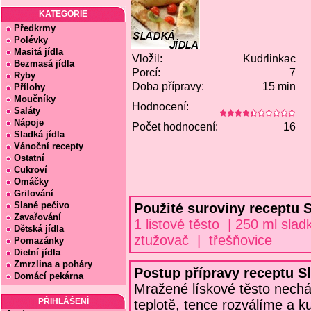
KATEGORIE
Předkrmy
Polévky
Masitá jídla
Vložil:
Kudrlinkac
Bezmasá jídla
Porcí:
7
Ryby
Doba přípravy:
15 min
Přílohy
Moučníky
Hodnocení:
Saláty
Nápoje
Počet hodnocení:
16
Sladká jídla
Vánoční recepty
Ostatní
Cukroví
Omáčky
Grilování
Slané pečivo
Použité suroviny receptu 
Zavařování
1 listové těsto | 250 ml sla
Dětská jídla
ztužovač | třešňovice
Pomazánky
Dietní jídla
Zmrzlina a poháry
Postup přípravy receptu S
Domácí pekárna
Mražené lískové těsto nech
PŘIHLÁŠENÍ
teplotě, tence rozválíme a k