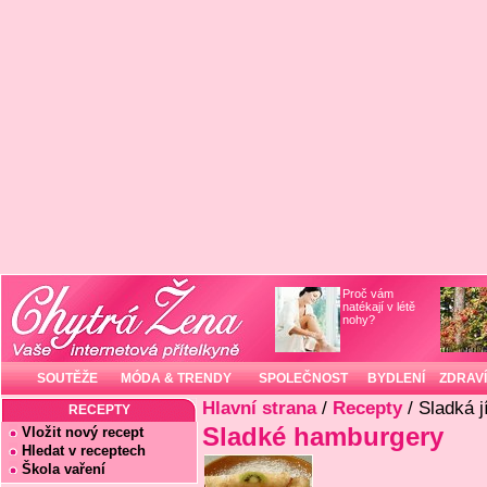
Proč vám
natékají v létě
nohy?
SOUTĚŽE
MÓDA & TRENDY
SPOLEČNOST
BYDLENÍ
ZDRAVÍ
Hlavní strana
/
Recepty
/ Sladká j
RECEPTY
Sladké hamburgery
Vložit nový recept
Hledat v receptech
Škola vaření