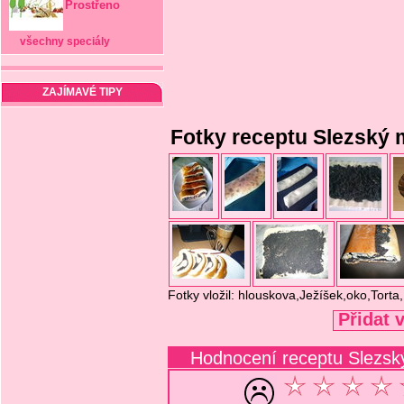
Prostřeno
všechny speciály
ZAJÍMAVÉ TIPY
Fotky receptu Slezský 
Fotky vložil: hlouskova,Ježíšek,oko,Tort
Přidat 
Hodnocení receptu Slezsk