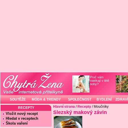
Proč vám
natékají v létě
nohy?
SOUTĚŽE
MÓDA & TRENDY
SPOLEČNOST
BYDLENÍ
ZDRAVÍ
Hlavní strana
/
Recepty
/ Moučníky
RECEPTY
Slezský makový závin
Vložit nový recept
Hledat v receptech
Škola vaření