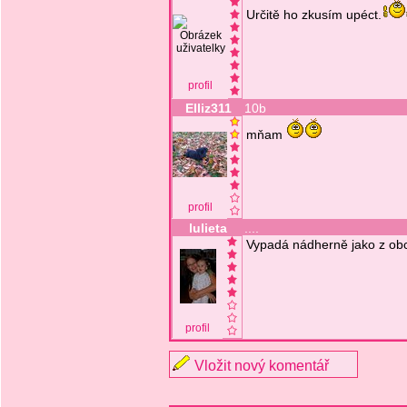
Určitě ho zkusím upéct.
profil
Elliz311
10b
mňam
profil
lulieta
....
Vypadá nádherně jako z o
profil
Vložit nový komentář