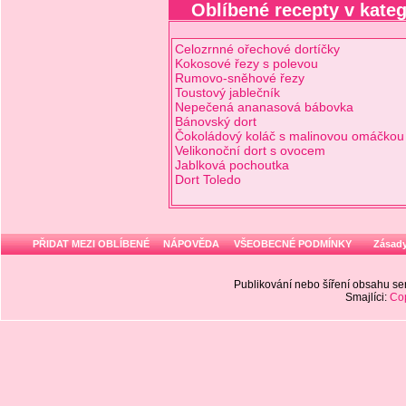
Oblíbené recepty v kateg
Celozrnné ořechové dortíčky
Kokosové řezy s polevou
Rumovo-sněhové řezy
Toustový jablečník
Nepečená ananasová bábovka
Bánovský dort
Čokoládový koláč s malinovou omáčkou
Velikonoční dort s ovocem
Jablková pochoutka
Dort Toledo
PŘIDAT MEZI OBLÍBENÉ
NÁPOVĚDA
VŠEOBECNÉ PODMÍNKY
Zásady
Publikování nebo šíření obsahu 
Smajlíci:
Cop