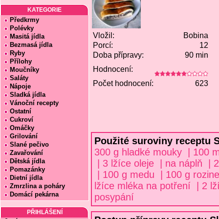
KATEGORIE
Předkrmy
Polévky
Vložil:
Bobina
Masitá jídla
Bezmasá jídla
Porcí:
12
Ryby
Doba přípravy:
90 min
Přílohy
Hodnocení:
Moučníky
Saláty
Počet hodnocení:
623
Nápoje
Sladká jídla
Vánoční recepty
Ostatní
Cukroví
Omáčky
Grilování
Použité suroviny receptu 
Slané pečivo
300 g hladké mouky | 100 ml
Zavařování
Dětská jídla
| 3 lžíce oleje | na náplň |
Pomazánky
| 100 g medu | 100 g rozine
Dietní jídla
lžíce mléka na potření | 2 
Zmrzlina a poháry
Domácí pekárna
posypání
PŘIHLÁŠENÍ