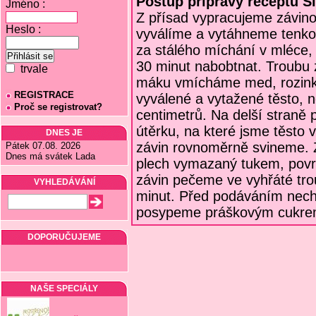
Postup přípravy receptu S
Jméno :
Z přísad vypracujeme závino
Heslo :
vyválíme a vytáhneme tenko
za stálého míchání v mléce
30 minut nabobtnat. Troubu
trvale
máku vmícháme med, rozink
REGISTRACE
vyválené a vytažené těsto, n
Proč se registrovat?
centimetrů. Na delší straně 
útěrku, na které jsme těsto
DNES JE
závin rovnoměrně svineme. 
Pátek 07.08. 2026
Dnes má svátek Lada
plech vymazaný tukem, pov
závin pečeme ve vyhřáté tro
VYHLEDÁVÁNÍ
minut. Před podáváním nech
posypeme práškovým cukre
DOPORUČUJEME
NAŠE SPECIÁLY