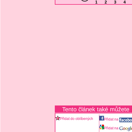
1
2
3
4
Tento článek také můžete
Přidat do oblíbených
Přidat na
Přidat na