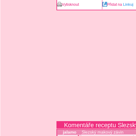
Vytisknout
Přidat na
Linkuj
Komentáře receptu Slezsk
jalamo
Slezský makový závin