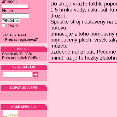
Jméno :
Do stroje vražte takhle popo
1,5 hrnku vody, cukr, sůl, k
Heslo :
droždí.
Spusťte stroj nastavený na
trvale
hotovo,
uhňácejte z toho pomoučným
REGISTRACE
pomoučený plech, vršek tak
Proč se registrovat?
můžete
DNES JE
ozdobně naříznout. Pečeme p
Čtvrtek 06.08. 2026
minut, až je to hezky zlatoh
Dnes má svátek Oldřiška
VYHLEDÁVÁNÍ
DOPORUČUJEME
NAŠE SPECIÁLY