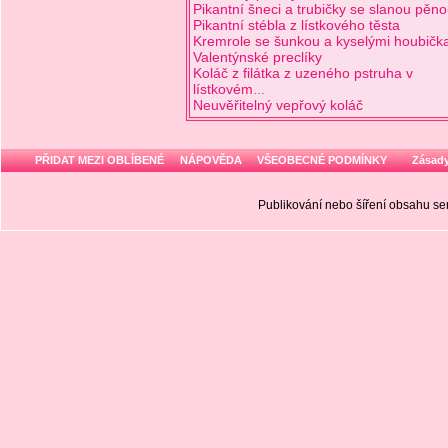
Pikantní šneci a trubičky se slanou pěn
Pikantní stébla z lístkového těsta
Kremrole se šunkou a kyselými houbičk
Valentýnské preclíky
Koláč z filátka z uzeného pstruha v
lístkovém
…
Neuvěřitelný vepřový koláč
PŘIDAT MEZI OBLÍBENÉ
NÁPOVĚDA
VŠEOBECNÉ PODMÍNKY
Zásady
Publikování nebo šíření obsahu 