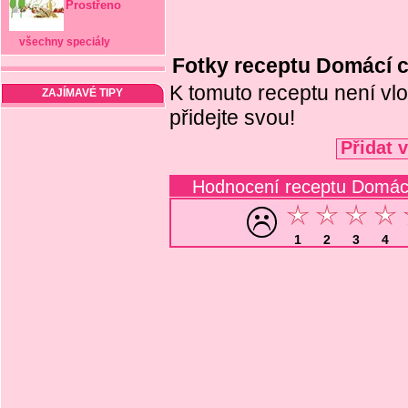
Prostřeno
všechny speciály
Fotky receptu Domácí 
K tomuto receptu není vlo
ZAJÍMAVÉ TIPY
přidejte svou!
Přidat 
Hodnocení receptu Domác
1
2
3
4