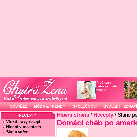
Proč vám
natékají v létě
nohy?
SOUTĚŽE
MÓDA & TRENDY
SPOLEČNOST
BYDLENÍ
ZDRAVÍ
Hlavní strana
/
Recepty
/ Slané p
RECEPTY
Domácí chéb po ameri
Vložit nový recept
Hledat v receptech
Škola vaření