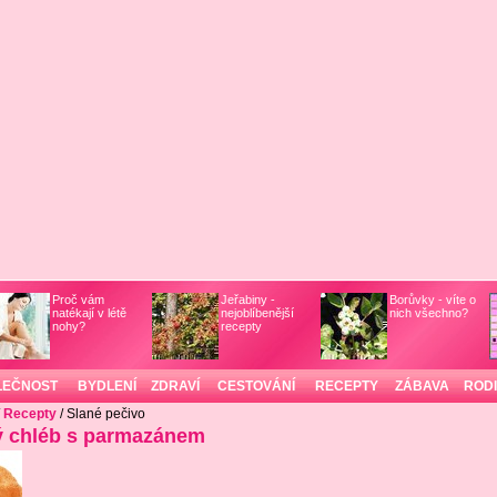
Proč vám
Jeřabiny -
Borůvky - víte o
natékají v létě
nejoblíbenější
nich všechno?
nohy?
recepty
LEČNOST
BYDLENÍ
ZDRAVÍ
CESTOVÁNÍ
RECEPTY
ZÁBAVA
ROD
/
Recepty
/ Slané pečivo
ý chléb s parmazánem