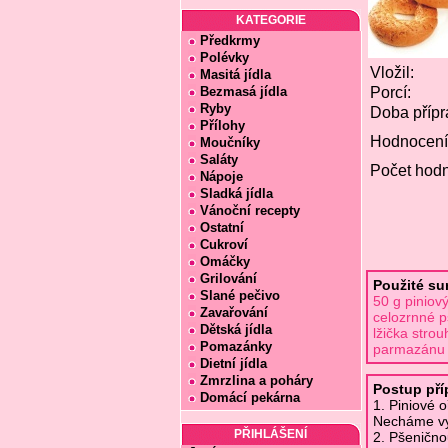
KATEGORIE
Předkrmy
Polévky
Vložil:
Masitá jídla
Bezmasá jídla
Porcí:
Ryby
Doba přípr
Přílohy
Hodnocení
Moučníky
Saláty
Počet hodn
Nápoje
Sladká jídla
Vánoční recepty
Ostatní
Cukroví
Omáčky
Grilování
Použité su
Slané pečivo
50 g piniov
Zavařování
celozrnné p
Dětská jídla
lžička stro
Pomazánky
parmazánu |
Dietní jídla
Zmrzlina a poháry
Postup pří
Domácí pekárna
1. Piniové 
Necháme vy
PŘIHLÁŠENÍ
2. Pšeničn