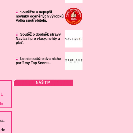
Soutěžte o nejlepší
novinky oceněných výrobků
Volba spotřebitelů.
Soutěž o doplněk stravy
Navlasil pro vlasy, nehty a
pleť.
Letní soutěž o dva niche
parfémy Top Scents.
NÁŠ TIP
 1
la
va.
 do