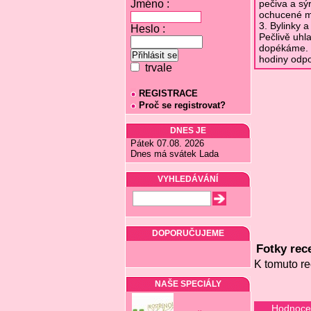
Jméno :
pečiva a sý
ochucené m
3. Bylinky 
Heslo :
Pečlivě uhl
dopékáme. 
hodiny odpo
trvale
REGISTRACE
Proč se registrovat?
DNES JE
Pátek 07.08. 2026
Dnes má svátek Lada
VYHLEDÁVÁNÍ
DOPORUČUJEME
Fotky rec
K tomuto re
NAŠE SPECIÁLY
Hodnocen