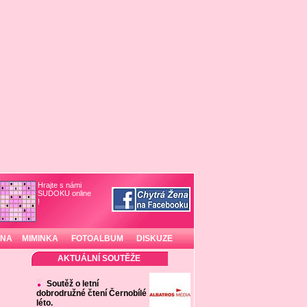
Hrajte s námi
SUDOKU online
!
INA
MIMINKA
FOTOALBUM
DISKUZE
AKTUÁLNÍ SOUTĚŽE
Soutěž o letní
dobrodružné čtení Černobílé
léto.