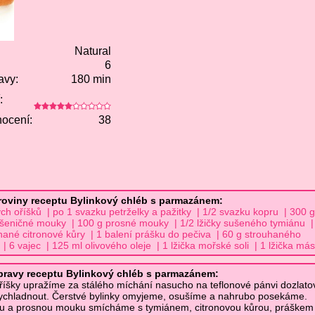
Natural
6
avy:
180 min
:
ocení:
38
roviny receptu Bylinkový chléb s parmazánem:
ých oříšků | po 1 svazku petrželky a pažitky | 1/2 svazku kopru | 300 g
šeničné mouky | 100 g prosné mouky | 1/2 lžičky sušeného tymiánu |
uhané citronové kůry | 1 balení prášku do pečiva | 60 g strouhaného
 6 vajec | 125 ml olivového oleje | 1 lžička mořské soli | 1 lžička más
pravy receptu Bylinkový chléb s parmazánem:
oříšky upražíme za stálého míchání nasucho na teflonové pánvi dozlato
chladnout. Čerstvé bylinky omyjeme, osušíme a nahrubo posekáme.
ou a prosnou mouku smícháme s tymiánem, citronovou kůrou, práškem