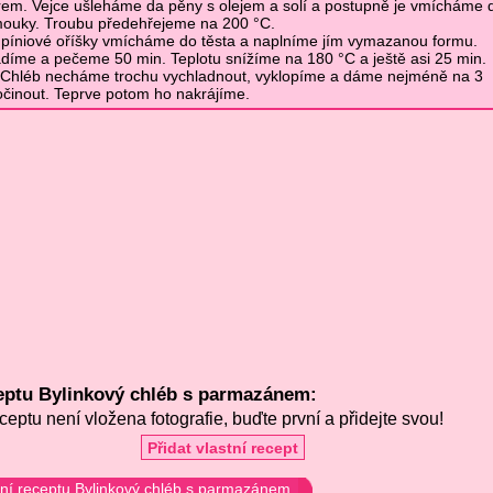
rem. Vejce ušleháme da pěny s olejem a solí a postupně je vmícháme 
ouky. Troubu předehřejeme na 200 °C.
a píniové oříšky vmícháme do těsta a naplníme jím vymazanou formu.
adíme a pečeme 50 min. Teplotu snížíme na 180 °C a ještě asi 25 min.
Chléb necháme trochu vychladnout, vyklopíme a dáme nejméně na 3
činout. Teprve potom ho nakrájíme.
eptu Bylinkový chléb s parmazánem:
ceptu není vložena fotografie, buďte první a přidejte svou!
Přidat vlastní recept
í receptu Bylinkový chléb s parmazánem