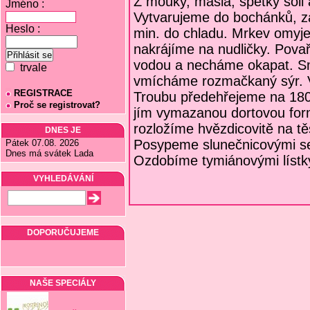
Z mouky, másla, špetky soli 
Jméno :
Vytvarujeme do bochánků, za
Heslo :
min. do chladu. Mrkev omyj
nakrájíme na nudličky. Pova
vodou a necháme okapat. Sm
trvale
vmícháme roz­mačkaný sýr. 
REGISTRACE
Troubu předehřejeme na 180
Proč se registrovat?
jím vymazanou dortovou for
rozložíme hvězdicovitě na t
DNES JE
Posypeme slunečnicovými s
Pátek 07.08. 2026
Dnes má svátek Lada
Ozdobíme tymiánovými líst
VYHLEDÁVÁNÍ
DOPORUČUJEME
NAŠE SPECIÁLY