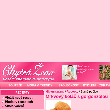
Proč vám
natékají v létě
nohy?
SOUTĚŽE
MÓDA & TRENDY
SPOLEČNOST
BYDLENÍ
ZDRAVÍ
Hlavní strana
/
Recepty
/ Slané pečivo
RECEPTY
Mrkvový koláč s gorgonzolou
Vložit nový recept
Hledat v receptech
Škola vaření