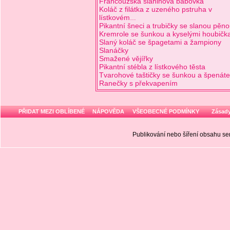
Francouzská slaninová bábovka
Koláč z filátka z uzeného pstruha v
lístkovém
…
Pikantní šneci a trubičky se slanou pěn
Kremrole se šunkou a kyselými houbičk
Slaný koláč se špagetami a žampiony
Slanáčky
Smažené vějířky
Pikantní stébla z lístkového těsta
Tvarohové taštičky se šunkou a špenát
Ranečky s překvapením
PŘIDAT MEZI OBLÍBENÉ
NÁPOVĚDA
VŠEOBECNÉ PODMÍNKY
Zásady
Publikování nebo šíření obsahu 