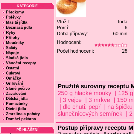
KATEGORIE
Předkrmy
Polévky
Vložil:
Torta
Masitá jídla
Bezmasá jídla
Porcí:
6
Ryby
Doba přípravy:
60 min
Přílohy
Hodnocení:
Moučníky
Saláty
Počet hodnocení:
28
Nápoje
Sladká jídla
Vánoční recepty
Ostatní
Cukroví
Omáčky
Grilování
Použité suroviny receptu 
Slané pečivo
250 g hladké mouky | 125 g 
Zavařování
Dětská jídla
| 3 vejce | 3 mrkve | 150 m
Pomazánky
| dle chuti: pepř | na špičk
Dietní jídla
slunečnicových semínek | 2 l
Zmrzlina a poháry
Domácí pekárna
Postup přípravy receptu M
PŘIHLÁŠENÍ