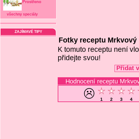
Prostřeno
všechny speciály
ZAJÍMAVÉ TIPY
Fotky receptu Mrkvový 
K tomuto receptu není vlo
přidejte svou!
Přidat 
Hodnocení receptu Mrkvov
1
2
3
4