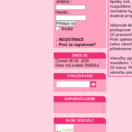
Jméno :
špetky soli
rozpuštěné 
necháme kyn
Heslo :
dvakrát pro
Vykynuté tě
trvale
postupovat 
10 pramenů 
Poté splete
REGISTRACE
celou vánoč
Proč se registrovat?
přitiskneme
DNES JE
Vánočky zp
Čtvrtek 06.08. 2026
mandlemi. V
Dnes má svátek Oldřiška
20 minut. P
vánočku po
VYHLEDÁVÁNÍ
DOPORUČUJEME
NAŠE SPECIÁLY