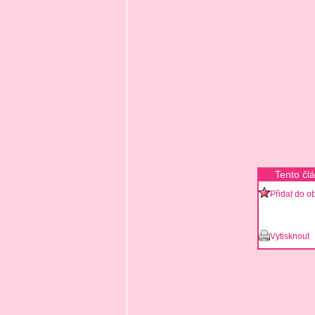
Tento čl
Přidat do o
Vytisknout