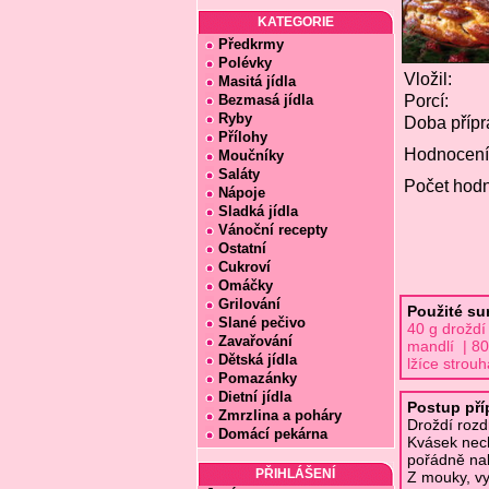
KATEGORIE
Předkrmy
Polévky
Vložil:
Masitá jídla
Bezmasá jídla
Porcí:
Ryby
Doba přípr
Přílohy
Hodnocení
Moučníky
Saláty
Počet hodn
Nápoje
Sladká jídla
Vánoční recepty
Ostatní
Cukroví
Omáčky
Grilování
Použité su
Slané pečivo
40 g droždí
Zavařování
mandlí | 80
Dětská jídla
lžíce strou
Pomazánky
Dietní jídla
Postup pří
Zmrzlina a poháry
Droždí rozd
Domácí pekárna
Kvásek nec
pořádně na
PŘIHLÁŠENÍ
Z mouky, vy