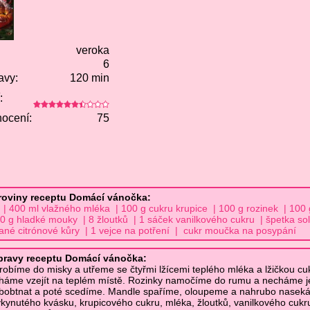
veroka
6
avy:
120 min
:
ocení:
75
roviny receptu Domácí vánočka:
 | 400 ml vlažného mléka | 100 g cukru krupice | 100 g rozinek | 100 
0 g hladké mouky | 8 žloutků | 1 sáček vanilkového cukru | špetka sol
hané citrónové kůry | 1 vejce na potření | cukr moučka na posypání
pravy receptu Domácí vánočka:
robíme do misky a utřeme se čtyřmi lžícemi teplého mléka a lžičkou cu
háme vzejít na teplém místě. Rozinky namočíme do rumu a necháme j
bobtnat a poté scedíme. Mandle spaříme, oloupeme a nahrubo nasek
kynutého kvásku, krupicového cukru, mléka, žloutků, vanilkového cukr