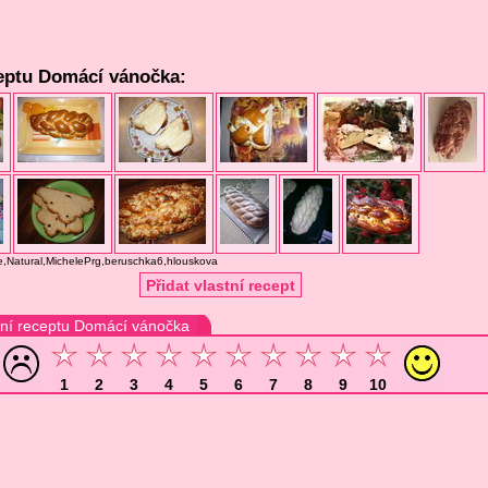
eptu Domácí vánočka:
ice,Natural,MichelePrg,beruschka6,hlouskova
Přidat vlastní recept
ní receptu Domácí vánočka
1
2
3
4
5
6
7
8
9
10