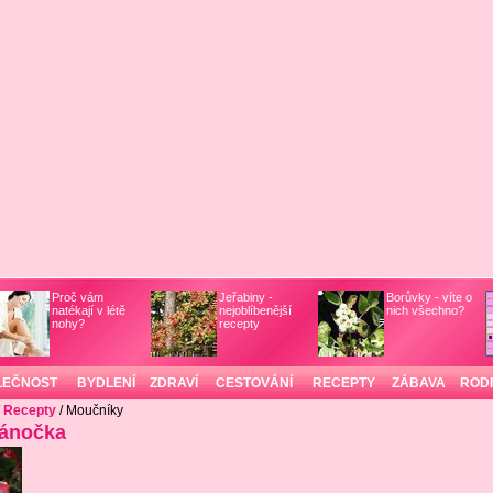
Proč vám
Jeřabiny -
Borůvky - víte o
natékají v létě
nejoblíbenější
nich všechno?
nohy?
recepty
LEČNOST
BYDLENÍ
ZDRAVÍ
CESTOVÁNÍ
RECEPTY
ZÁBAVA
ROD
/
Recepty
/ Moučníky
ánočka