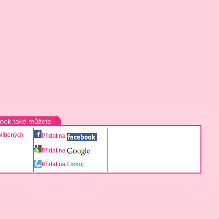
ánek také můžete
blíbených
Přidat na
Přidat na
Přidat na
Linkuj