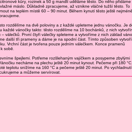
, citronové kůry, rozinek a 50 g mandlí uděláme těsto. Do něho přidáme
vlažné máslo. Důkladně zpracujeme, až vznikne vláčné tužší těsto. To
out na teplém místě 60 – 90 minut. Během kynutí těsto ještě nejmén
pracujeme.
sto rozdělíme na dvě poloviny a z každé upleteme jednu vánočku. Je d
u každé vánočky takto: těsto rozdělíme na 10 bochánků, z nich vytvoř
– válečků. První čtyři válečky spleteme a vytvoříme z nich základ váno
me další tři prameny a dáme je na spodní část. Tímto způsoben vytvoř
ku. Vrchní část je tvořena pouze jedním válečkem. Konce pramenů
 k sobě.
evníme špejlemi. Potřeme rozšlehaným vajíčkem a posypeme zbylými
ánočku necháme na plechu ještě 20 minut kynout. Pečeme při 180 °C,
oté teplotu snížíme na 160 °C a pečeme ještě 20 minut. Po vychladnutí
cukrujeme a můžeme servírovat.