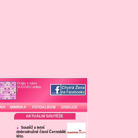
Hrajte s námi
SUDOKU online
!
INA
MIMINKA
FOTOALBUM
DISKUZE
AKTUÁLNÍ SOUTĚŽE
Soutěž o letní
dobrodružné čtení Černobílé
léto.