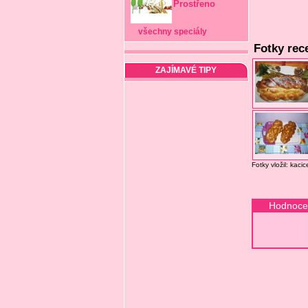
Prostřeno
všechny speciály
Fotky rec
ZAJÍMAVÉ TIPY
Fotky vložil: kac
Hodnoce