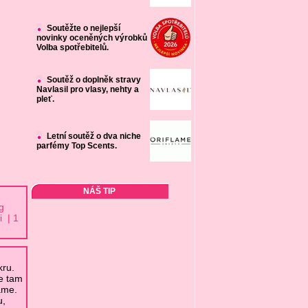
Soutěžte o nejlepší
novinky oceněných výrobků
Volba spotřebitelů.
Soutěž o doplněk stravy
Navlasil pro vlasy, nehty a
pleť.
Letní soutěž o dva niche
parfémy Top Scents.
NÁŠ TIP
g
i | 1
kru.
e tam
áme.
u,