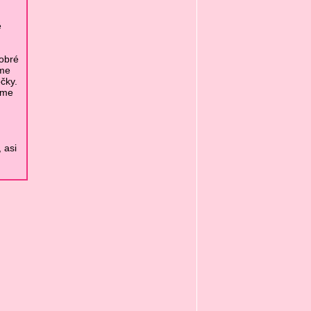
ě
obré
íme
čky.
íme
 asi