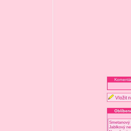
Komentá
Vložit 
Oblíbené
Smetanový 
Jablkový ne